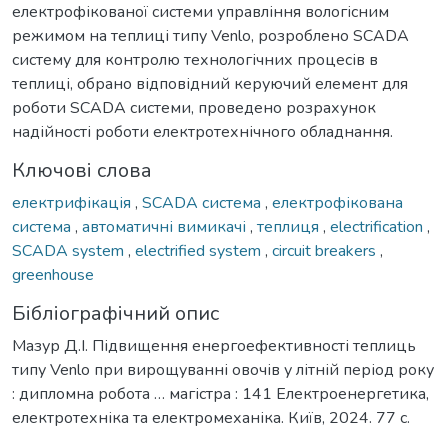
електрофікованої системи управління вологісним
режимом на теплиці типу Venlo, розроблено SCADA
систему для контролю технологічних процесів в
теплиці, обрано відповідний керуючий елемент для
роботи SCADA системи, проведено розрахунок
надійності роботи електротехнічного обладнання.
Ключові слова
електрифікація
,
SCADA система
,
електрофікована
система
,
автоматичні вимикачі
,
теплиця
,
electrification
,
SCADA system
,
electrified system
,
circuit breakers
,
greenhouse
Бібліографічний опис
Мазур Д.І. Підвищення енергоефективності теплиць
типу Venlo при вирощуванні овочів у літній період року
: дипломна робота … магістра : 141 Електроенергетика,
електротехніка та електромеханіка. Київ, 2024. 77 с.