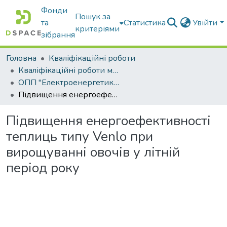
Фонди
Пошук за
та
Статистика
Увійти
критеріями
зібрання
Головна
Кваліфікаційні роботи
Кваліфікаційні роботи магістрів
ОПП "Електроенергетика, електротехніка та електромеханіка"
Підвищення енергоефективності теплиць типу Venlo при вирощуванні овочів у літній період року
Підвищення енергоефективності
теплиць типу Venlo при
вирощуванні овочів у літній
період року