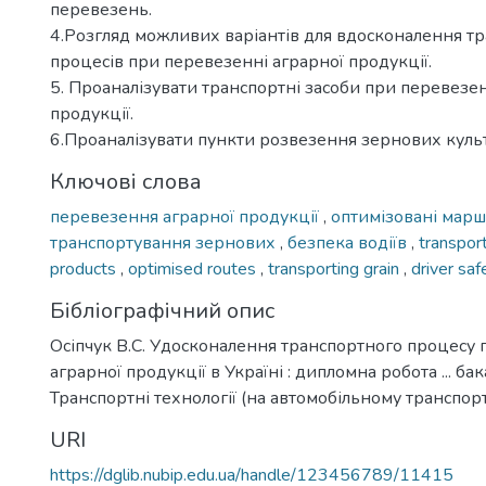
перевезень.
4.Розгляд можливих варіантів для вдосконалення т
процесів при перевезенні аграрної продукції.
5. Проаналізувати транспортні засоби при перевезен
продукції.
6.Проаналізувати пункти розвезення зернових куль
Ключові слова
перевезення аграрної продукції
,
оптимізовані мар
транспортування зернових
,
безпека водіїв
,
transport
products
,
optimised routes
,
transporting grain
,
driver saf
Бібліографічний опис
Осіпчук В.С. Удосконалення транспортного процесу 
аграрної продукції в Україні : дипломна робота ... ба
Транспортні технології (на автомобільному транспорті)
URI
https://dglib.nubip.edu.ua/handle/123456789/11415