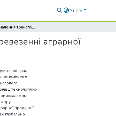
Увійти
Удосконалення транспортного процесу при перевезенні аграрної продукції в Україні
ревезенні аграрної
укції відіграє
 економічного
ислового
більш технологічно
є вирішальним
ктору.
рарної продукції,
ах глобальної