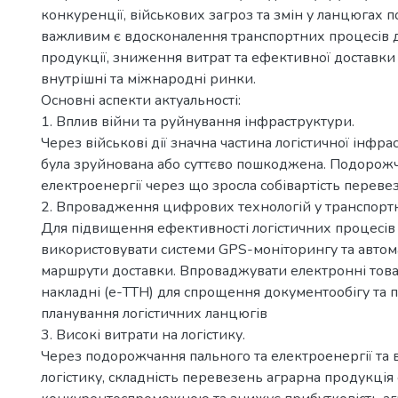
конкуренції, військових загроз та змін у ланцюгах 
важливим є вдосконалення транспортних процесів 
продукції, зниження витрат та ефективної доставки 
внутрішні та міжнародні ринки.
Основні аспекти актуальності:
1. Вплив війни та руйнування інфраструктури.
Через військові дії значна частина логістичної інфр
була зруйнована або суттєво пошкоджена. Подорожч
електроенергії через що зросла собівартість переве
2. Впровадження цифрових технологій у транспортну
Для підвищення ефективності логістичних процесів
використовувати системи GPS-моніторингу та автом
маршрути доставки. Впроваджувати електронні тов
накладні (е-ТТН) для спрощення документообігу та
планування логістичних ланцюгів
3. Високі витрати на логістику.
Через подорожчання пального та електроенергії та 
логістику, складність перевезень аграрна продукція