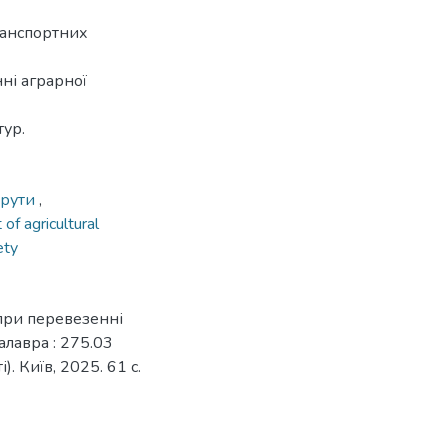
ранспортних
ні аграрної
тур.
шрути
,
 of agricultural
ety
при перевезенні
калавра : 275.03
. Київ, 2025. 61 с.