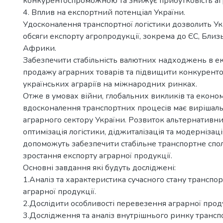
конкурентоспроможною та знижує прибутковість агр
4. Вплив на експортний потенціал України.
Удосконалення транспортної логістики дозволить Ук
обсяги експорту агропродукції, зокрема до ЄС, Близ
Африки.
Забезпечити стабільність валютних надходжень в ек
продажу аграрних товарів та підвищити конкурент
українських аграріїв на міжнародних ринках.
Отже в умовах війни, глобальних викликів та еконо
вдосконалення транспортних процесів має вирішаль
аграрного сектору України. Розвиток альтернативни
оптимізація логістики, діджиталізація та модернізац
допоможуть забезпечити стабільне транспортне спо
зростання експорту аграрної продукції.
Основні завдання які будуть досліджені:
1.Аналіз та характеристика сучасного стану трансп
аграрної продукції.
2.Дослідити особливості перевезення аграрної прод
3.Дослідження та аналіз внутрішнього ринку транс