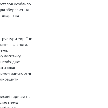
поставок особливо
для збереження
товарів на
аструктури України
ання пального,
зень.
 логістику.
 необхідно:
атизовані
арно-транспортні
 покращити
високі тарифи на
 стає менш