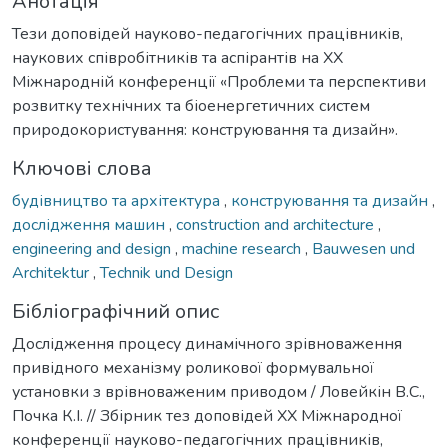
Анотація
Тези доповідей науково-педагогічних працівників,
наукових співробітників та аспірантів на XX
Міжнародній конференції «Проблеми та перспективи
розвитку технічних та біоенергетичних систем
природокористування: конструювання та дизайн».
Ключові слова
будівництво та архітектура
,
конструювання та дизайн
,
дослідження машин
,
construction and architecture
,
engineering and design
,
machine research
,
Bauwesen und
Architektur
,
Technik und Design
Бібліографічний опис
Дослідження процесу динамічного зрівноваження
привідного механізму роликової формувальної
установки з врівноваженим приводом / Ловейкін В.С.,
Почка К.І. // Збірник тез доповідей ХX Міжнародної
конференції науково-педагогічних працівників,