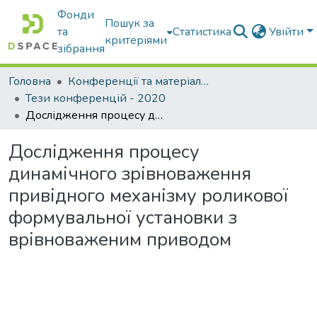
Фонди
Пошук за
та
Статистика
Увійти
критеріями
зібрання
Головна
Конференції та матеріали конференцій
Тези конференцій - 2020
Дослідження процесу динамічного зрівноваження привідного механізму роликової формувальної установки з врівноваженим приводом
Дослідження процесу
динамічного зрівноваження
привідного механізму роликової
формувальної установки з
врівноваженим приводом