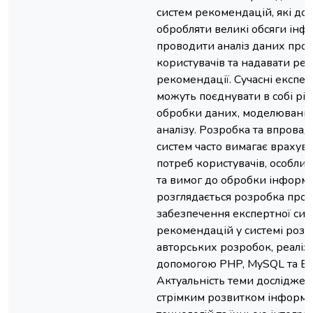
систем рекомендацій, які до
обробляти великі обсяги інфо
проводити аналіз даних про
користувачів та надавати рел
рекомендації. Сучасні експер
можуть поєднувати в собі рі
обробки даних, моделювання
аналізу. Розробка та впрова
систем часто вимагає врахув
потреб користувачів, особли
та вимог до обробки інформац
розглядається розробка про
забезпечення експертної сис
рекомендацій у системі ро
авторських розробок, реаліз
допомогою PHP, MySQL та Boo
Актуальність теми дослідже
стрімким розвитком інформ