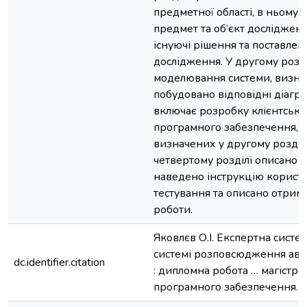
предметної області, в ньому 
предмет та об’єкт досліджен
існуючі рішення та поставлен
дослідження. У другому розд
моделювання системи, визначе
побудовано відповідні діагра
включає розробку клієнтсько
програмного забезпечення, в
визначених у другому розділ
четвертому розділі описано с
наведено інструкцію користу
тестування та описано отрим
роботи.
Яковлєв О.І. Експертна систе
системі розповсюдження авт
dc.identifier.citation
: дипломна робота … магістра
програмного забезпечення. Ки