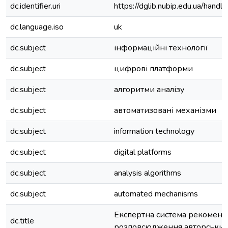
dc.identifier.uri
https://dglib.nubip.edu.ua/ha
dc.language.iso
uk
dc.subject
інформаційні технології
dc.subject
цифрові платформи
dc.subject
алгоритми аналізу
dc.subject
автоматизовані механізми
dc.subject
information technology
dc.subject
digital platforms
dc.subject
analysis algorithms
dc.subject
automated mechanisms
Експертна система рекоменда
dc.title
розповсюдження авторських