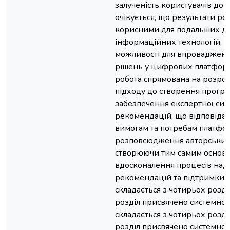
залученість користувачів до
очікується, що результати ро
корисними для подальших дос
інформаційних технологій, в
можливості для впровадженн
рішень у цифрових платформ
робота спрямована на розро
підходу до створення прогр
забезпечення експертної сис
рекомендацій, що відповідає
вимогам та потребам платфо
розповсюдження авторських
створюючи тим самим основи
вдосконалення процесів над
рекомендацій та підтримки а
складається з чотирьох розді
розділ присвячено системном
складається з чотирьох розді
розділ присвячено системном