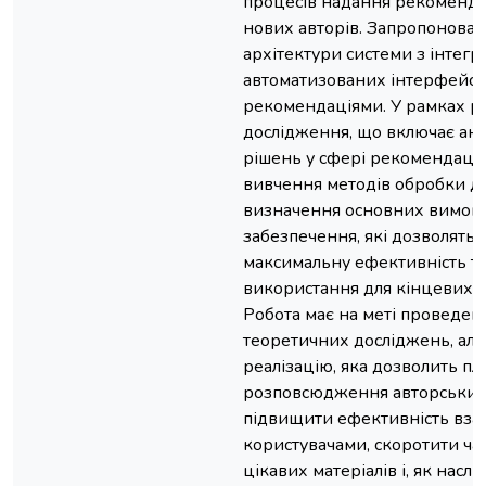
процесів надання рекоменда
нових авторів. Запропонова
архітектури системи з інтегр
автоматизованих інтерфейсів
рекомендаціями. У рамках р
дослідження, що включає ана
рішень у сфері рекомендацій
вивчення методів обробки да
визначення основних вимог 
забезпечення, які дозволять
максимальну ефективність та
використання для кінцевих к
Робота має на меті проведен
теоретичних досліджень, але
реалізацію, яка дозволить п
розповсюдження авторських
підвищити ефективність взає
користувачами, скоротити ча
цікавих матеріалів і, як насл