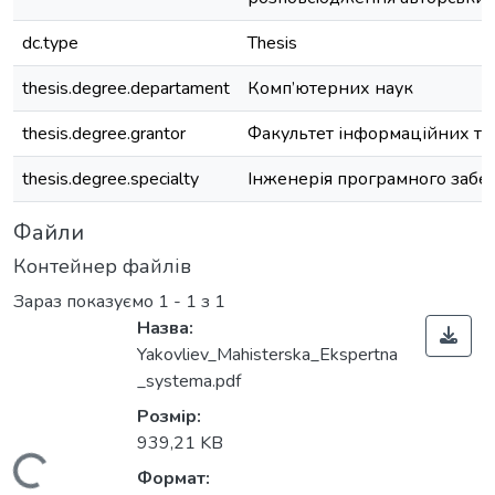
dc.type
Thesis
thesis.degree.departament
Комп’ютерних наук
thesis.degree.grantor
Факультет інформаційних те
thesis.degree.specialty
Інженерія програмного забе
Файли
Контейнер файлів
Зараз показуємо
1 - 1 з 1
Назва:
Yakovliev_Mahisterska_Ekspertna
_systema.pdf
Розмір:
ься...
939,21 KB
Формат: