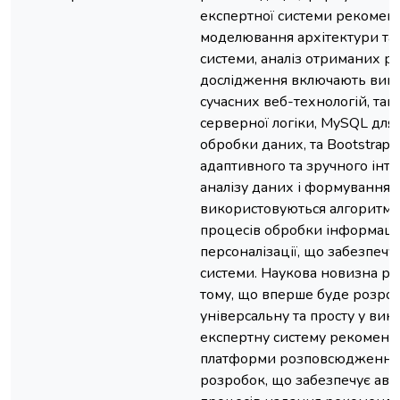
експертної системи рекоменд
моделювання архітектури та
системи, аналіз отриманих ре
дослідження включають вик
сучасних веб-технологій, так
серверної логіки, MySQL для 
обробки даних, та Bootstrap 
адаптивного та зручного інт
аналізу даних і формування
використовуються алгоритми
процесів обробки інформації
персоналізації, що забезпечу
системи. Наукова новизна ро
тому, що вперше буде розроб
універсальну та просту у вик
експертну систему рекоменд
платформи розповсюдження
розробок, що забезпечує ав