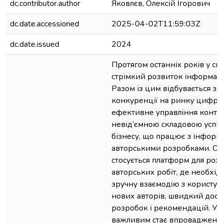
dc.contributor.author
Яковлєв, Олексій Ігорович
dc.date.accessioned
2025-04-02T11:59:03Z
dc.date.issued
2024
Протягом останніх років у сві
стрімкий розвиток інформаці
Разом із цим відбувається зр
конкуренції на ринку цифро
ефективне управління конте
невід’ємною складовою успіх
бізнесу, що працює з інформ
авторськими розробками. Ос
стосується платформ для ро
авторських робіт, де необхі
зручну взаємодію з користув
нових авторів, швидкий дост
розробок і рекомендацій. У 
важливим стає впровадженн