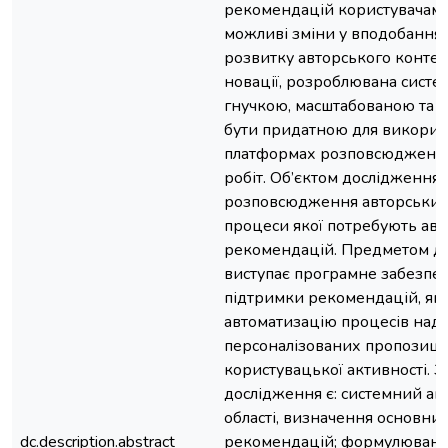
рекомендацій користувачам
можливі зміни у вподобаннях
розвитку авторського контент
новації, розроблювана систе
гнучкою, масштабованою та а
бути придатною для викорис
платформах розповсюдження
робіт. Об’єктом дослідження
розповсюдження авторських
процеси якої потребують ав
рекомендацій. Предметом д
виступає програмне забезпе
підтримки рекомендацій, яке
автоматизацію процесів над
персоналізованих пропозицій
користувацької активності. 
дослідження є: системний ан
області, визначення основни
dc.description.abstract
рекомендацій; формулюванн