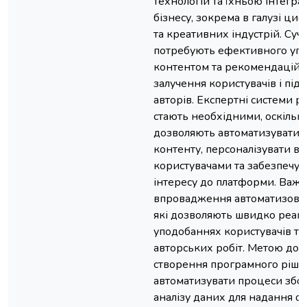
технологій та їхньою інтегра
бізнесу, зокрема в галузі ци
та креативних індустрій. Суч
потребують ефективного упр
контентом та рекомендацій 
залучення користувачів і пі
авторів. Експертні системи 
стають необхідними, оскільк
дозволяють автоматизувати 
контенту, персоналізувати вз
користувачами та забезпечув
інтересу до платформи. Важ
впровадження автоматизован
які дозволяють швидко реагу
уподобаннях користувачів та
авторських робіт. Метою дос
створення програмного ріше
автоматизувати процеси збор
аналізу даних для надання 