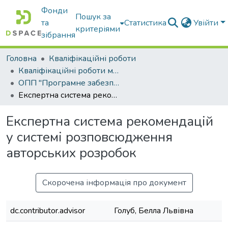
Фонди
Пошук за
та
Статистика
Увійти
критеріями
зібрання
Головна
Кваліфікаційні роботи
Кваліфікаційні роботи магістрів
ОПП "Програмне забезпечення інформаційних систем"
Експертна система рекомендацій у системі розповсюдження авторських розробок
Експертна система рекомендацій
у системі розповсюдження
авторських розробок
Скорочена інформація про документ
dc.contributor.advisor
Голуб, Белла Львівна