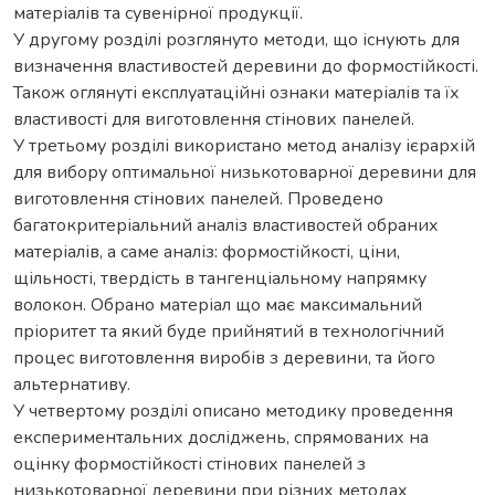
матеріалів та сувенірної продукції.
У другому розділі розглянуто методи, що існують для
визначення властивостей деревини до формостійкості.
Також оглянуті експлуатаційні ознаки матеріалів та їх
властивості для виготовлення стінових панелей.
У третьому розділі використано метод аналізу ієрархій
для вибору оптимальної низькотоварної деревини для
виготовлення стінових панелей. Проведено
багатокритеріальний аналіз властивостей обраних
матеріалів, а саме аналіз: формостійкості, ціни,
щільності, твердість в тангенціальному напрямку
волокон. Обрано матеріал що має максимальний
пріоритет та який буде прийнятий в технологічний
процес виготовлення виробів з деревини, та його
альтернативу.
У четвертому розділі описано методику проведення
експериментальних досліджень, спрямованих на
оцінку формостійкості стінових панелей з
низькотоварної деревини при різних методах