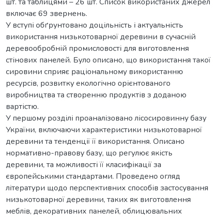
шт. та таблицями – 26 шт. Список використаних джерел
включає 69 звернень.
У вступі обґрунтовано доцільність і актуальність
використання низькотоварної деревини в сучасній
деревообробній промисловості для виготовлення
стінових панелей. Було описано, що використання такої
сировини сприяє раціональному використанню
ресурсів, розвитку екологічно орієнтованого
виробництва та створенню продуктів з доданою
вартістю.
У першому розділі проаналізовано лісосировинну базу
України, включаючи характеристики низькотоварної
деревини та тенденції її використання. Описано
нормативно-правову базу, що регулює якість
деревини, та можливості її класифікації за
європейськими стандартами. Проведено огляд
літератури щодо перспективних способів застосування
низькотоварної деревини, таких як виготовлення
меблів, декоративних панелей, облицювальних