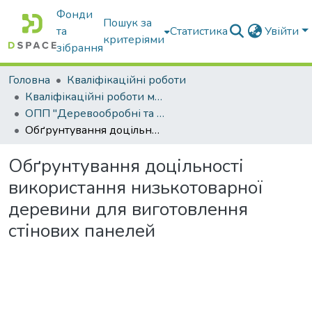
Фонди
Пошук за
та
Статистика
Увійти
критеріями
зібрання
Головна
Кваліфікаційні роботи
Кваліфікаційні роботи магістрів
ОПП "Деревообробні та меблеві технології"
Обґрунтування доцільності використання низькотоварної деревини для виготовлення стінових панелей
Обґрунтування доцільності
використання низькотоварної
деревини для виготовлення
стінових панелей