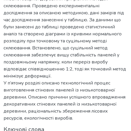
склеювання. Проведено експериментальні
дослідження за описаною методикою, дані замірів під
час дослідження занесенні у таблицю. За даними що
були занесені до таблиці проведено статистичний
аналіз та створено діаграми із кривими нормального
розподілу при точковому та суцільному методі
склеювання. Встановлено, що суцільний метод
склеювання забезпечує вищу стабільність панелей у
поздовжньому напрямку, коли переріз виробу
відповідає співвідношенню 1:2, тоді як точковий метод
мінімізує деформації.
У п’ятому розділі описано технологічний процес
виготовлення стінових панелей із низькотоварної
деревини. Описано причини успішного впровадження
декоративних стінових панелей із низькотоварної
деревини, раціональність збереження лісових
ресурсів, екологічності виробів.
Ключові слова