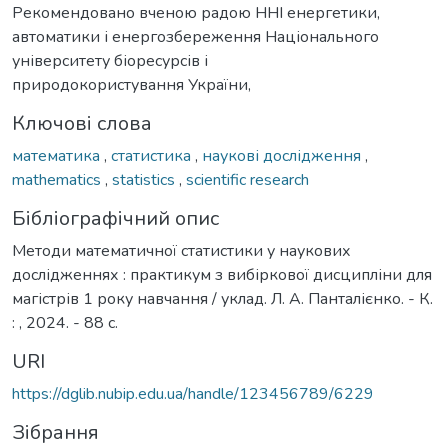
Рекомендовано вченою радою ННІ енергетики,
автоматики і енергозбереження Національного
університету біоресурсів і
природокористування України,
Ключові слова
математика
,
статистика
,
наукові дослідження
,
mathematics
,
statistics
,
scientific research
Бібліографічний опис
Методи математичної статистики у наукових
дослідженнях : практикум з вибіркової дисципліни для
магістрів 1 року навчання / уклад. Л. А. Панталієнко. - К.
: , 2024. - 88 с.
URI
https://dglib.nubip.edu.ua/handle/123456789/6229
Зібрання