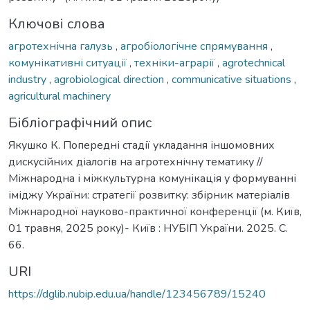
Ключові слова
агротехнічна галузь
,
агробіологічне спрямування
,
комунікативні ситуації
,
техніки-аграрії
,
agrotechnical
industry
,
agrobiological direction
,
communicative situations
,
agricultural machinery
Бібліографічний опис
Якушко К. Попередні стадії укладання іншомовних
дискусійних діалогів на агротехнічну тематику //
Міжнародна і міжкультурна комунікація у формуванні
іміджу України: стратегії розвитку: збірник матеріалів
Міжнародної науково-практичної конференції (м. Київ,
01 травня, 2025 року)- Київ : НУБІП України. 2025. С.
66.
URI
https://dglib.nubip.edu.ua/handle/123456789/15240