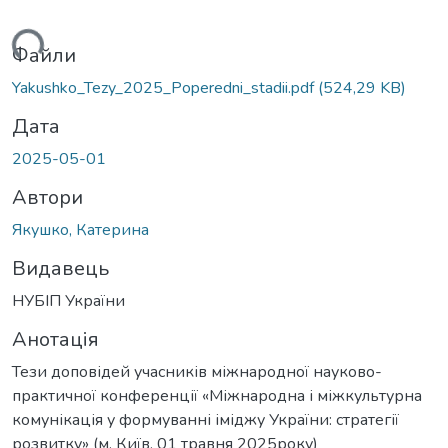
иться...
Файли
Yakushko_Tezy_2025_Poperedni_stadii.pdf
(524,29 KB)
Дата
2025-05-01
Автори
Якушко, Катерина
Видавець
НУБІП України
Анотація
Тези доповідей учасників міжнародної науково-
практичної конференції «Міжнародна і міжкультурна
комунікація у формуванні іміджу України: стратегії
розвитку» (м. Київ, 01 травня 2025року)