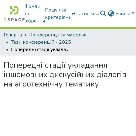
Фонди
Пошук за
та
Статистика
Увійти
критеріями
зібрання
Головна
Конференції та матеріали конференцій
Тези конференцій - 2025
Попередні стадії укладання іншомовних дискусійних діалогів на агротехнічну тематику
Попередні стадії укладання
іншомовних дискусійних діалогів
на агротехнічну тематику