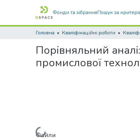
Фонди та зібрання
Пошук за критері
Головна
Кваліфікаційні роботи
Порівняльний аналіз
промислової техноло
Файли