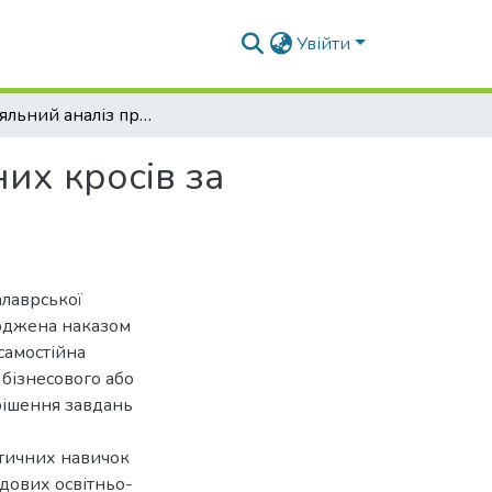
Увійти
Порівняльний аналіз продуктивності курей різних кросів за промислової технології
их кросів за
алаврської
ерджена наказом
самостійна
 бізнесового або
рішення завдань
ктичних навичок
адових освітньо-