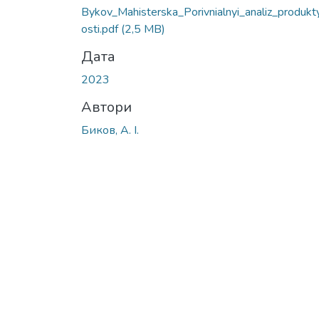
Вантажиться...
Bykov_Mahisterska_Porivnialnyi_analiz_produkt
osti.pdf
(2,5 MB)
Дата
2023
Автори
Биков, А. І.