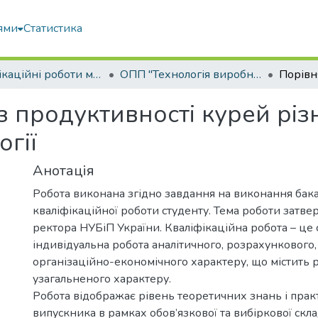
ями
Статистика
Кваліфікаційні роботи магістрів
ОПП "Технологія виробництва і переробки продукції тваринництва"
 продуктивності курей різн
гії
Анотація
Робота виконана згідно завдання на виконання бак
кваліфікаційної роботи студенту. Тема роботи затв
ректора НУБіП України. Кваліфікаційна робота – це 
індивідуальна робота аналітичного, розрахункового,
організаційно-економічного характеру, що містить 
узагальненого характеру.
Робота відображає рівень теоретичних знань і пра
випускника в рамках обов’язкової та вибіркової скл