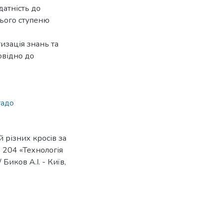
датність до
нього ступеню
изація знань та
овідно до
тадо
 різних кросів за
 : 204 «Технологія
иков А.І. - Київ,