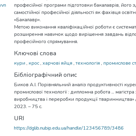
yvn
професійної програми підготовки бакалаврів, його з
самостійної професійної діяльності як фахівця освіт
«Бакалавр».
Метою виконання кваліфікаційної роботи є системат
розширення навичок щодо вирішення завдань відп
професійного спрямування.
Ключові слова
кури
,
крос
,
харчові яйця
,
технологія
,
промислове с
Бібліографічний опис
Биков А.І. Порівняльний аналіз продуктивності курей
промислової технології : дипломна робота ... магістра
виробництва і переробки продукції тваринництва» / Б
2023. – 75 с.
URI
https://dglib.nubip.edu.ua/handle/123456789/3486