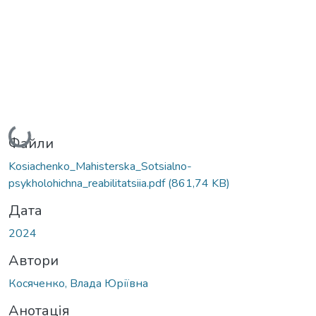
Вантажиться...
Файли
Kosiachenko_Mahisterska_Sotsialno-
psykholohichna_reabilitatsiia.pdf
(861,74 KB)
Дата
2024
Автори
Косяченко, Влада Юріївна
Анотація