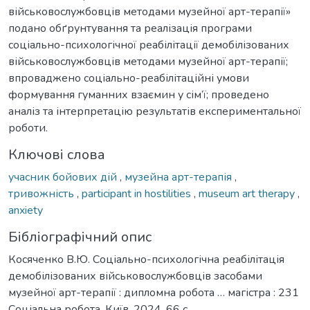
військовослужбовців методами музейної арт-терапії»
подано обґрунтування та реалізація програми
соціально-психологічної реабілітації демобілізованих
військовослужбовців методами музейної арт-терапії;
впроваджено соціально-реабілітаційні умови
формування гуманних взаємин у сім’ї; проведено
аналіз та інтерпретацію результатів експериментальної
роботи.
Ключові слова
учасник бойових дій
,
музейна арт-терапія
,
тривожність
,
participant in hostilities
,
museum art therapy
,
anxiety
Бібліографічний опис
Косяченко В.Ю. Соціально-психологічна реабілітація
демобілізованих військовослужбовців засобами
музейної арт-терапії : дипломна робота … магістра : 231
Соціальна робота. Київ, 2024. 66 с.