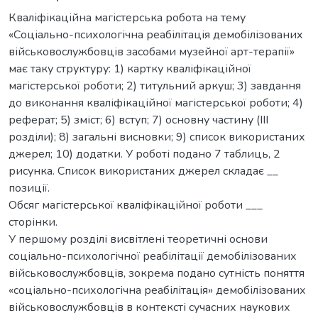
Кваліфікаційна магістерська робота на тему
«Соціально-психологічна реабілітація демобілізованих
військовослужбовців засобами музейної арт-терапії»
має таку структуру: 1) картку кваліфікаційної
магістерської роботи; 2) титульний аркуш; 3) завдання
до виконання кваліфікаційної магістерської роботи; 4)
реферат; 5) зміст; 6) вступ; 7) основну частину (ІІІ
розділи); 8) загальні висновки; 9) список використаних
джерел; 10) додатки. У роботі подано 7 таблиць, 2
рисунка. Список використаних джерел складає __
позиції.
Обсяг магістерської кваліфікаційної роботи ___
сторінки.
У першому розділі висвітлені теоретичні основи
соціально-психологічної реабілітації демобілізованих
військовослужбовців, зокрема подано сутність поняття
«соціально-психологічна реабілітація» демобілізованих
військовослужбовців в контексті сучасних наукових