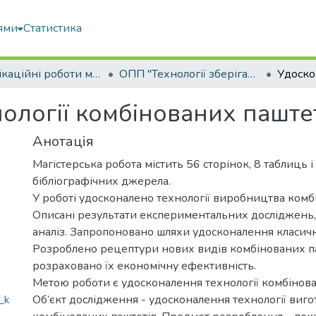
ями
Статистика
Кваліфікаційні роботи магістрів
ОПП "Технології зберігання та переробки водних біоресурсів"
ології комбінованих паште
Анотація
Магістерська робота містить 56 сторінок, 8 таблиць і
бібліографічних джерела.
У роботі удосконалено технології виробництва комб
Описані результати експериментальних досліджень,
аналіз. Запропоновано шляхи удосконалення класично
Розроблено рецептури нових видів комбінованих па
розраховано їх економічну ефективність.
Метою роботи є удосконалення технології комбінова
_k
Об’єкт дослідження - удосконалення технології виг