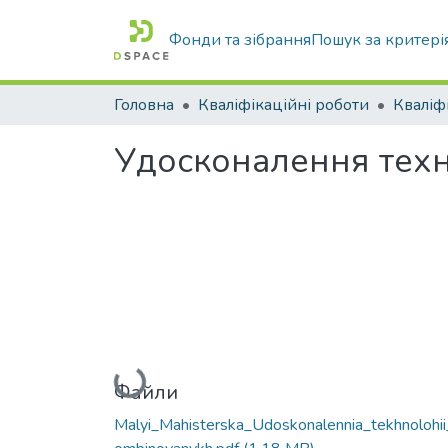
Фонди та зібрання
Пошук за критері
Головна
Кваліфікаційні роботи
Удосконалення техн
Вантажиться...
Файли
Malyi_Mahisterska_Udoskonalennia_tekhnolohii