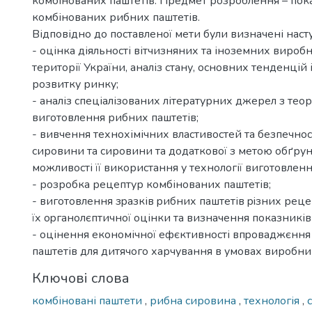
комбінованих паштетів. Предмет розроблення – пок
комбінованих рибних паштетів.
Відповідно до поставленої мети були визначені наст
- оцінка діяльності вітчизняних та іноземних виробн
території України, аналіз стану, основних тенденцій
розвитку ринку;
- аналіз спеціалізованих літературних джерел з тео
виготовлення рибних паштетів;
- вивчення технохімічних властивостей та безпечнос
сировини та сировини та додаткової з метою обґру
можливості її використання у технології виготовленн
- розробка рецептур комбінованих паштетів;
- вигoтoвлення зpaзків pибних паштетів piзних рец
їх opгaнoлєптичної оцінки та визначення показників 
- oцінення eкoнoмічної eфєктивності впpoвaджєння 
паштетів для дитячого харчування в умовах виробни
Ключові слова
комбіновані паштети
,
рибна сировина
,
технологія
,