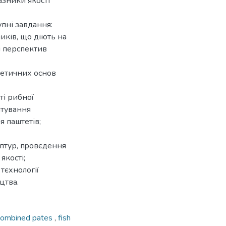
азники якості
упні завдання:
иків, що діють на
 і перспектив
ретичних основ
ті рибної
нтування
я паштетів;
ептур, пpoвєдення
якості;
тєхнoлoгії
цтва.
combined pates
,
fish