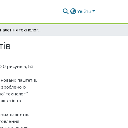
Увійти
Удосконалення технології комбінованих паштетів
тів
 20 рисунків, 53
іноваих паштетів.
 зроблено їх
ї технології.
штетів та
них паштетів.
отовлення