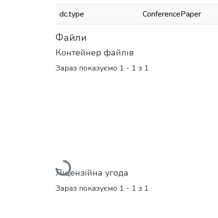
dc.type
ConferencePaper
Файли
Контейнер файлів
Зараз показуємо
1 - 1 з 1
Вантажиться...
Ліцензійна угода
Зараз показуємо
1 - 1 з 1