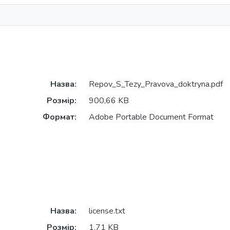
Назва:
Repov_S_Tezy_Pravova_doktryna.pdf
Розмір:
900,66 KB
Формат:
Adobe Portable Document Format
Назва:
license.txt
Розмір:
1,71 KB