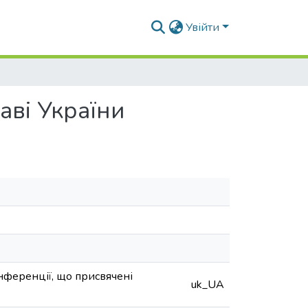
Увійти
аві України
нференції, що присвячені
uk_UA