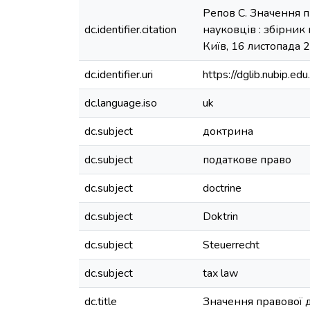
Репов С. Значення 
dc.identifier.citation
науковців : збірник
Київ, 16 листопада 202
dc.identifier.uri
https://dglib.nubip.
dc.language.iso
uk
dc.subject
доктрина
dc.subject
податкове право
dc.subject
doctrine
dc.subject
Doktrin
dc.subject
Steuerrecht
dc.subject
tax law
dc.title
Значення правової 