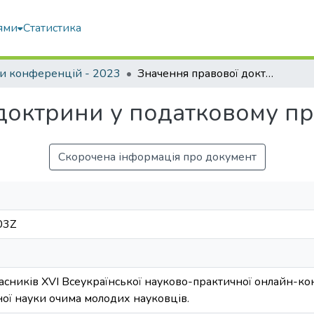
ями
Статистика
и конференцій - 2023
Значення правової доктрини у податковому праві України
доктрини у податковому пр
Скорочена інформація про документ
03Z
асників ХVІ Всеукраїнської науково-практичної онлайн-ко
ї науки очима молодих науковців.