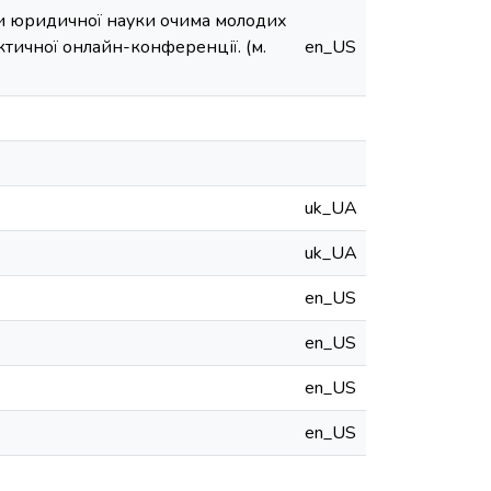
ми юридичної науки очима молодих
ктичної онлайн-конференції. (м.
en_US
uk_UA
uk_UA
en_US
en_US
en_US
en_US