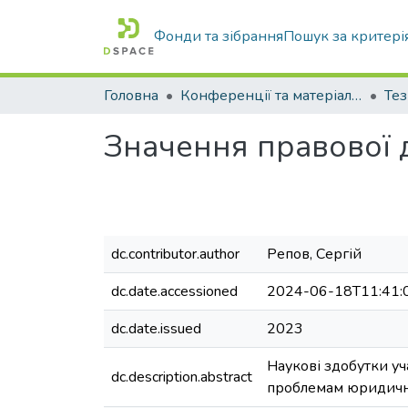
Фонди та зібрання
Пошук за критері
Головна
Конференції та матеріали конференцій
Тез
Значення правової 
dc.contributor.author
Репов, Сергій
dc.date.accessioned
2024-06-18T11:41:
dc.date.issued
2023
Наукові здобутки уч
dc.description.abstract
проблемам юридично