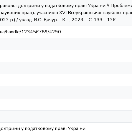
правової доктрини у податковому праві України // Пробле
 наукових праць учасників ХVІ Всеукраїнської науково-пра
3 р.) / уклад. В.О. Качур. - К. : , 2023. - С. 133 - 136
edu.ua/handle/123456789/4290
доктрини у податковому праві України