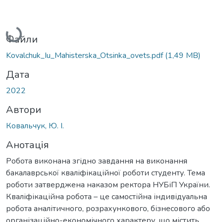
Вантажиться...
Файли
Kovalchuk_Iu_Мahisterska_Otsinka_ovets.pdf
(1,49 MB)
Дата
2022
Автори
Ковальчук, Ю. І.
Анотація
Робота виконана згідно завдання на виконання
бакалаврської кваліфікаційної роботи студенту. Тема
роботи затверджена наказом ректора НУБіП України.
Кваліфікаційна робота – це самостійна індивідуальна
робота аналітичного, розрахункового, бізнесового або
організаційно-економічного характеру, що містить