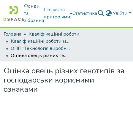
Фонди
Пошук за
та
Статистика
Увійти
критеріями
зібрання
Головна
Кваліфікаційні роботи
Кваліфікаційні роботи магістрів
ОПП "Технологія виробництва і переробки продукції тваринництва"
Оцінка овець різних генотипів за господарськи корисними ознаками
Оцінка овець різних генотипів за
господарськи корисними
ознаками