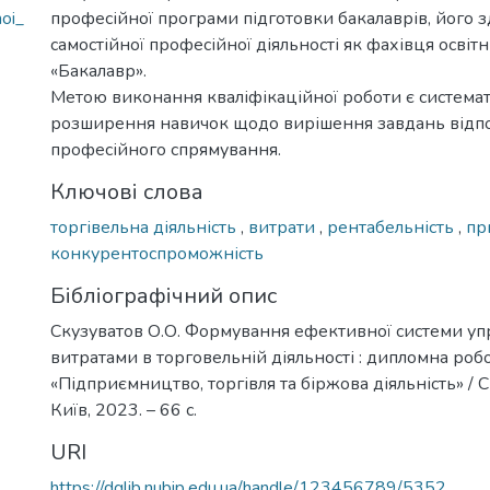
oi_
професійної програми підготовки бакалаврів, його з
самостійної професійної діяльності як фахівця освіт
«Бакалавр».
Метою виконання кваліфікаційної роботи є системат
розширення навичок щодо вирішення завдань відп
професійного спрямування.
Ключові слова
торгівельна діяльність
,
витрати
,
рентабельність
,
пр
конкурентоспроможність
Бібліографічний опис
Скузуватов О.О. Формування ефективної системи уп
витратами в торговельній діяльності : дипломна робота
«Підприємництво, торгівля та біржова діяльність» / С
Київ, 2023. – 66 с.
URI
https://dglib.nubip.edu.ua/handle/123456789/5352