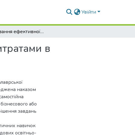
Увійти
Формування ефективної системи управління витратами в торговельній діяльності
итратами в
алаврської
ерджена наказом
самостійна
 бізнесового або
рішення завдань
ктичних навичок
адових освітньо-