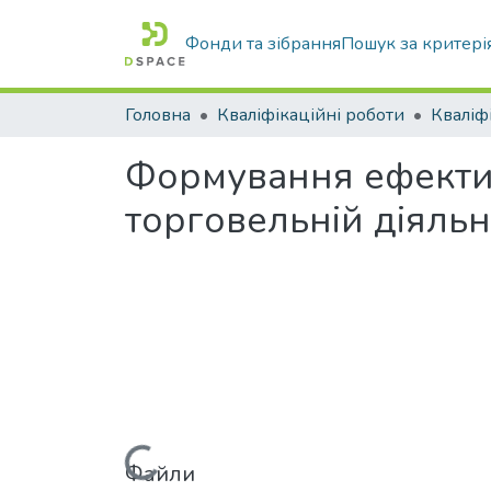
Фонди та зібрання
Пошук за критері
Головна
Кваліфікаційні роботи
Формування ефектив
торговельній діяльн
Файли