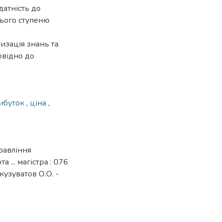
датність до
нього ступеню
изація знань та
овідно до
ибуток
,
ціна
,
равління
 ... магістра : 076
кузуватов О.О. -