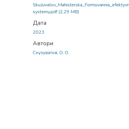
Вантажиться...
Skuzuvatov_Mahisterska_Formuvannia_efektyvn
systemy.pdf
(2,29 MB)
Дата
2023
Автори
Скузуватов, О. О.