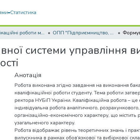
ями
Статистика
Кваліфікаційні роботи магістрів
ОПП "Підприємництво, торгівля та біржова діяльність"
ної системи управління в
ості
Анотація
Робота виконана згідно завдання на виконання бак
кваліфікаційної роботи студенту. Тема роботи затв
ректора НУБіП України. Кваліфікаційна робота – це 
індивідуальна робота аналітичного, розрахункового,
організаційно-економічного характеру, що містить 
узагальненого характеру.
Робота відображає рівень теоретичних знань і пра
випускника в рамках обов’язкової та вибіркової скл