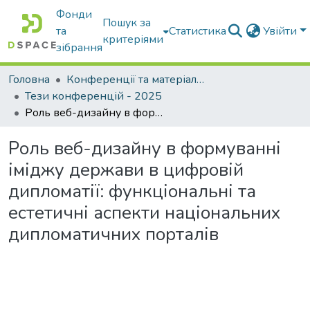
Фонди
Пошук за
та
Статистика
Увійти
критеріями
зібрання
Головна
Конференції та матеріали конференцій
Тези конференцій - 2025
Роль веб-дизайну в формуванні іміджу держави в цифровій дипломатії: функціональні та естетичні аспекти національних дипломатичних порталів
Роль веб-дизайну в формуванні
іміджу держави в цифровій
дипломатії: функціональні та
естетичні аспекти національних
дипломатичних порталів