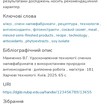
результатами досліджень носить рекомендаційний
характер.
Ключові слова
м’ясо
,
січені напівфабрикати
,
рецептура
,
технологія
,
антиоксиданти
,
фітоекстракти
,
соєвий ізолят
,
meat
,
minced semi-finished products
,
recipe
,
technology
,
antioxidants
,
phytoextracts
,
soy isolate
Бібліографічний опис
Мамченко В.Г. Удосконалення технології січених
напівфабрикатів з використанням природніх
антиоксидантів : дипломна робота ... магістра : 181
Харчові технології. Київ, 2025. 65 с.
URI
https://dglib.nubip.edu.ua/handle/123456789/13655
Зібрання