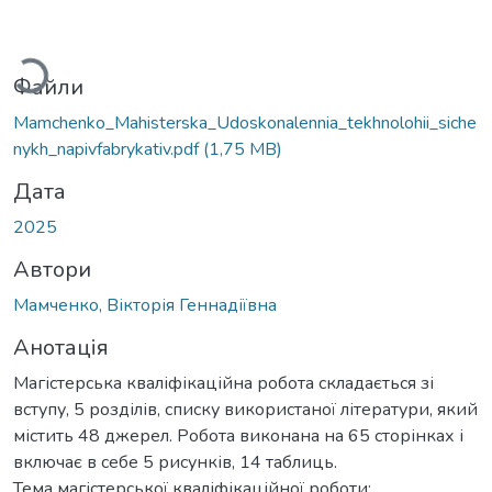
антажиться...
Файли
Mamchenko_Mahisterska_Udoskonalennia_tekhnolohii_siche
nykh_napivfabrykativ.pdf
(1,75 MB)
Дата
2025
Автори
Мамченко, Вікторія Геннадіївна
Анотація
Магістерська кваліфікаційна робота складається зі
вступу, 5 розділів, списку використаної літератури, який
містить 48 джерел. Робота виконана на 65 сторінках і
включає в себе 5 рисунків, 14 таблиць.
Тема магістерської кваліфікаційної роботи: