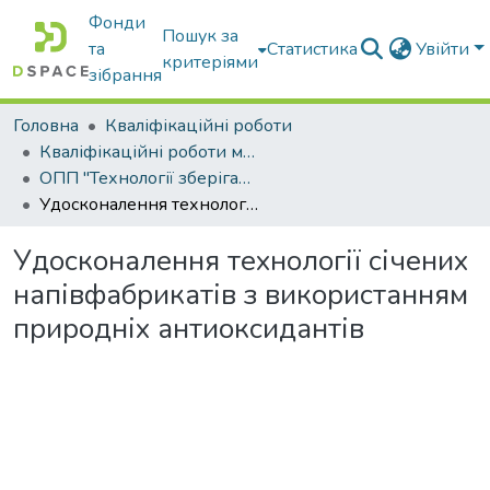
Фонди
Пошук за
та
Статистика
Увійти
критеріями
зібрання
Головна
Кваліфікаційні роботи
Кваліфікаційні роботи магістрів
ОПП "Технології зберігання, консервування та переробки м’яса"
Удосконалення технології січених напівфабрикатів з використанням природніх антиоксидантів
Удосконалення технології січених
напівфабрикатів з використанням
природніх антиоксидантів