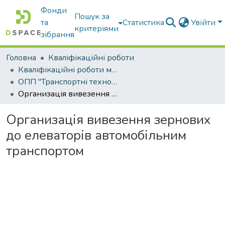
Фонди
Пошук за
та
Статистика
Увійти
критеріями
зібрання
Головна
Кваліфікаційні роботи
Кваліфікаційні роботи магістрів
ОПП "Транспортні технології на автомобільному транспорті"
Организація вивезення зернових до елеваторів автомобільним транспортом
Организація вивезення зернових
до елеваторів автомобільним
транспортом