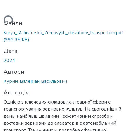
ься...
Файли
Kuryn_Mahisterska_Zernovykh_elevatoriv_transportom.pdf
(993,35 KB)
Дата
2024
Автори
Курин, Валеріан Васильович
Анотація
Однією з ключових складових аграрної сфери є
транспортування зернових культур. На сьогоднішній
день, найбільш швидким і ефективним способом
доставки зернових до елеваторів є автомобільний
транспорт. Таким чином, розробка ефективної