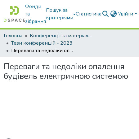
Фонди
Пошук за
та
Статистика
Увійти
критеріями
зібрання
Головна
Конференції та матеріали конференцій
Тези конференцій - 2023
Переваги та недоліки опалення будівель електричною системою
Переваги та недоліки опалення
будівель електричною системою
житься...