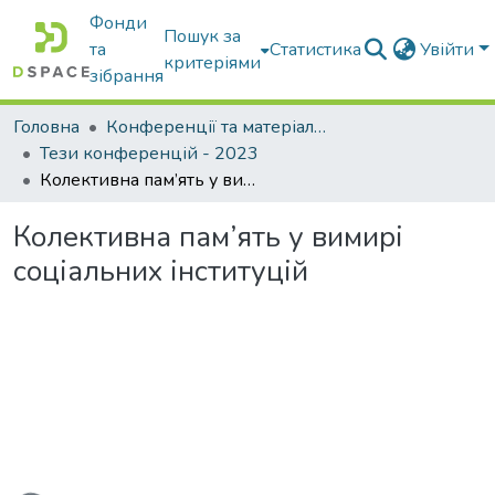
Фонди
Пошук за
та
Статистика
Увійти
критеріями
зібрання
Головна
Конференції та матеріали конференцій
Тези конференцій - 2023
Колективна пам’ять у вимирі соціальних інституцій
Колективна пам’ять у вимирі
соціальних інституцій
житься...