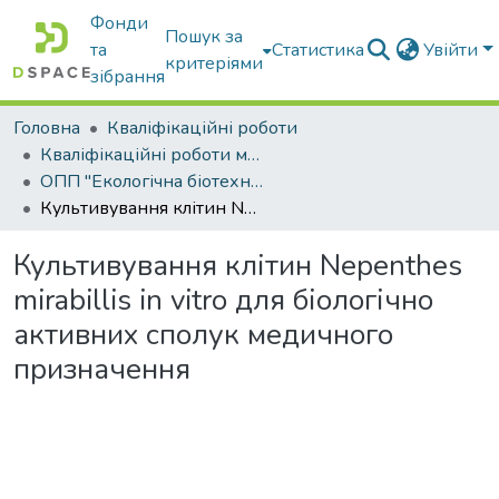
Фонди
Пошук за
та
Статистика
Увійти
критеріями
зібрання
Головна
Кваліфікаційні роботи
Кваліфікаційні роботи магістрів
ОПП "Екологічна біотехнологія та біоенергетика"
Культивування клітин Nepenthes mirabillis in vitro для біологічно активних сполук медичного призначення
Культивування клітин Nepenthes
mirabillis in vitro для біологічно
активних сполук медичного
призначення