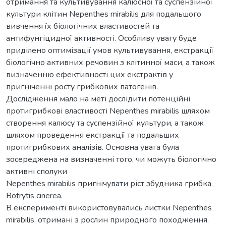
отримання та культивування калюсної та суспензійної
культури клітин Nepenthes mirabilis для подальшого
вивчення їх біологічних властивостей та
антифунгіцидної активності. Особливу увагу буде
приділено оптимізації умов культивування, екстракції
біологічно активних речовин з клітинної маси, а також
визначенню ефективності цих екстрактів у
пригніченні росту грибкових патогенів.
Дослідження мало на меті дослідити потенційні
протигрибкові властивості Nepenthes mirabilis шляхом
створення калюсу та суспензійної культури, а також
шляхом проведення екстракції та подальших
протигрибкових аналізів. Основна увага була
зосереджена на визначенні того, чи можуть біологічно
активні сполуки
Nepenthes mirabilis пригнічувати ріст збудника грибка
Botrytis cinerea.
В експерименті використовувались листки Nepenthes
mirabilis, отримані з рослин природного походження.