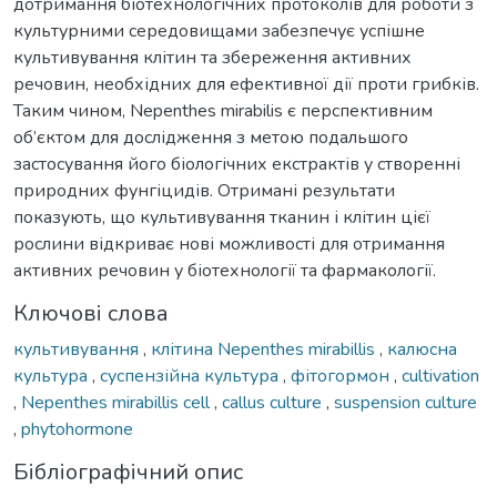
дотримання біотехнологічних протоколів для роботи з
культурними середовищами забезпечує успішне
культивування клітин та збереження активних
речовин, необхідних для ефективної дії проти грибків.
Таким чином, Nepenthes mirabilis є перспективним
об’єктом для дослідження з метою подальшого
застосування його біологічних екстрактів у створенні
природних фунгіцидів. Отримані результати
показують, що культивування тканин і клітин цієї
рослини відкриває нові можливості для отримання
активних речовин у біотехнології та фармакології.
Ключові слова
культивування
,
клітина Nepenthes mirabillis
,
калюсна
культура
,
суспензійна культура
,
фітогормон
,
cultivation
,
Nepenthes mirabillis cell
,
callus culture
,
suspension culture
,
phytohormone
Бібліографічний опис