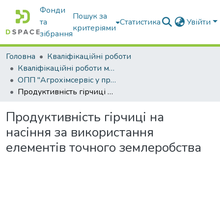
Фонди
Пошук за
та
Статистика
Увійти
критеріями
зібрання
Головна
Кваліфікаційні роботи
Кваліфікаційні роботи магістрів
ОПП "Агрохімсервіс у прецизійному агровиробництві"
Продуктивність гірчиці на насіння за використання елементів точного землеробства
Продуктивність гірчиці на
насіння за використання
елементів точного землеробства