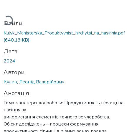
Вантажиться...
Файли
Kulyk_Mahisterska_Produktyvnist_hirchytsi_na_nasinnia.pdf
(640,13 KB)
Дата
2024
Автори
Кулик, Леонід Валерійович
Анотація
Тема магістерської роботи: Продуктивність гірчиці на
насіння за
використання елементів точного землеробства.
Об’єкт досліджень – процеси формування
продуктивності гірчиці в різних зонах поля за