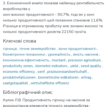
3. Економічний аналіз показав найвищу рентабельність
виробництва у
зоні високої продуктивності - 90,7%, тоді як у зоні
низької продуктивності цей показник становив 11,6%.
Різниця в отриманому прибутку між зонами високої та
низької продуктивності досягла 22150 грн/га.
Ключові слова
гірчиця
,
точне землеробство
,
зони продуктивності
,
біометричні показники
,
урожайність
,
якість насіння
,
економічна ефективність
,
mustard
,
precision agriculture
,
productivity zones
,
biometric indicators
,
yield
,
seed quality
,
economic efficiency
,
senf
,
präzisionslandwirtschaft
,
produktivitätszonen
,
biometrische indikatoren
,
ertrag
,
saatgutqualität
,
wirtschaftliche effizienz
Бібліографічний опис
Кулик Л.В. Продуктивність гірчиці на насіння за
використання елементів точного землеробства :