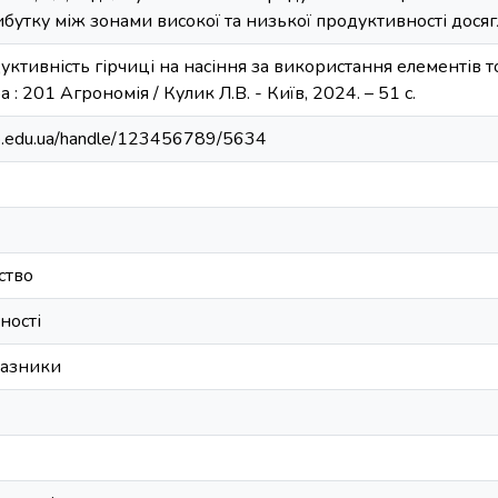
утку між зонами високої та низької продуктивності досяг
уктивність гірчиці на насіння за використання елементів 
ра : 201 Агрономія / Кулик Л.В. - Київ, 2024. – 51 с.
bip.edu.ua/handle/123456789/5634
ство
ності
казники