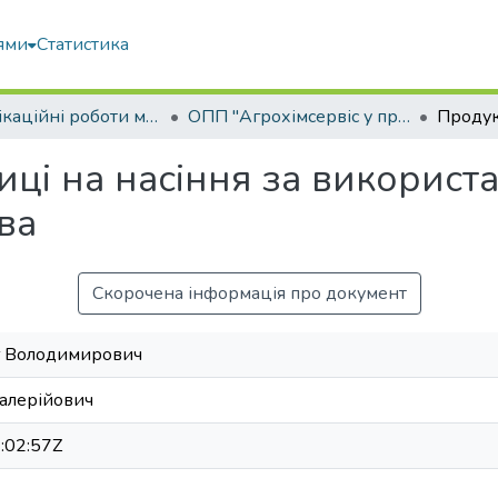
ями
Статистика
Кваліфікаційні роботи магістрів
ОПП "Агрохімсервіс у прецизійному агровиробництві"
иці на насіння за використ
ва
Скорочена інформація про документ
г Володимирович
Валерійович
:02:57Z