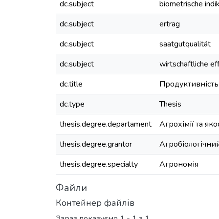
dc.subject
biometrische indi
dc.subject
ertrag
dc.subject
saatgutqualität
dc.subject
wirtschaftliche ef
dc.title
Продуктивність 
dc.type
Thesis
thesis.degree.departament
Агрохімії та яко
thesis.degree.grantor
Агробіологічни
thesis.degree.specialty
Агрономія
Файли
Контейнер файлів
Зараз показуємо
1 - 1 з 1