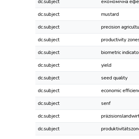
dc.subject
економічна ефе
dc.subject
mustard
dc.subject
precision agricult
dc.subject
productivity zone
dc.subject
biometric indicato
dc.subject
yield
dc.subject
seed quality
dc.subject
economic efficien
dc.subject
senf
dc.subject
präzisionslandwir
dc.subject
produktivitätszo