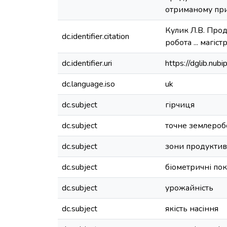
отриманому приб
Кулик Л.В. Прод
dc.identifier.citation
робота ... магіст
dc.identifier.uri
https://dglib.nu
dc.language.iso
uk
dc.subject
гірчиця
dc.subject
точне землероб
dc.subject
зони продуктив
dc.subject
біометричні по
dc.subject
урожайність
dc.subject
якість насіння