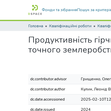
Фонди та зібрання
Пошук за критері
Головна
Кваліфікаційні роботи
Продуктивність гірч
точного землеробст
dc.contributor.advisor
Грищенко, Оле
dc.contributor.author
Кулик, Леонід 
dc.date.accessioned
2025-02-10T12
dc.date.issued
2024