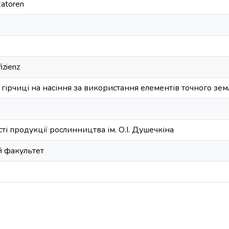
katoren
fizienz
гірчиці на насіння за використання елементів точного зе
сті продукції рослинництва ім. О.І. Душечкіна
й факультет