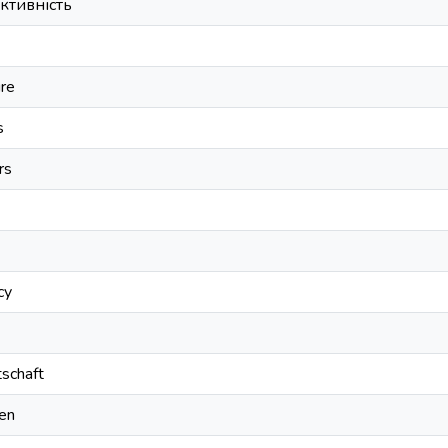
ктивність
ure
s
rs
cy
tschaft
nen