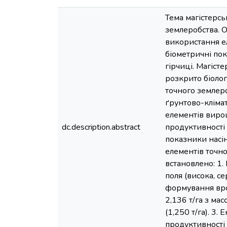
Тема магістерсь
землеробства. О
використання е
біометричні пок
гірчиці. Магісте
розкрито біолог
точного землеро
ґрунтово-кліма
елементів вирощ
dc.description.abstract
продуктивності 
показники насі
елементів точно
встановлено: 1.
поля (висока, с
формування врож
2,136 т/га з ма
(1,250 т/га). 3
продуктивності 