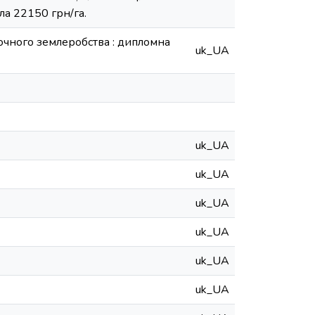
ла 22150 грн/га.
точного землеробства : дипломна
uk_UA
uk_UA
uk_UA
uk_UA
uk_UA
uk_UA
uk_UA