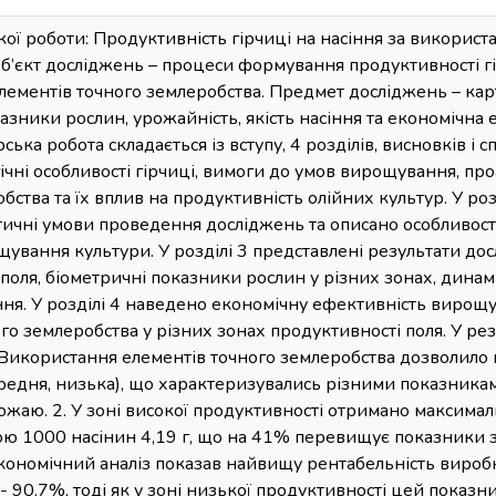
кої роботи: Продуктивність гірчиці на насіння за використ
б’єкт досліджень – процеси формування продуктивності гі
лементів точного землеробства. Предмет досліджень – карт
азники рослин, урожайність, якість насіння та економічн
рська робота складається із вступу, 4 розділів, висновків і с
ічні особливості гірчиці, вимоги до умов вирощування, проа
бства та їх вплив на продуктивність олійних культур. У ро
тичні умови проведення досліджень та описано особливост
ування культури. У розділі 3 представлені результати дос
поля, біометричні показники рослин у різних зонах, дина
ння. У розділі 4 наведено економічну ефективність вирощ
го землеробства у різних зонах продуктивності поля. У р
 Використання елементів точного землеробства дозволило 
ередня, низька), що характеризувались різними показника
аю. 2. У зоні високої продуктивності отримано максималь
сою 1000 насінин 4,19 г, що на 41% перевищує показники 
. Економічний аналіз показав найвищу рентабельність вироб
- 90,7%, тоді як у зоні низької продуктивності цей показн