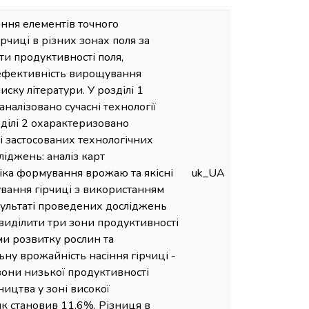
ання елементів точного
рчиці в різних зонах поля за
и продуктивності поля,
а ефективність вирощування
писку літератури. У розділі 1
налізовано сучасні технології
зділі 2 охарактеризовано
і застосованих технологічних
ліджень: аналіз карт
міка формування врожаю та якісні
uk_UA
ування гірчиці з використанням
езультаті проведених досліджень
виділити три зони продуктивності
ми розвитку рослин та
ну врожайність насіння гірчиці -
зони низької продуктивності
ництва у зоні високої
ик становив 11,6%. Різниця в