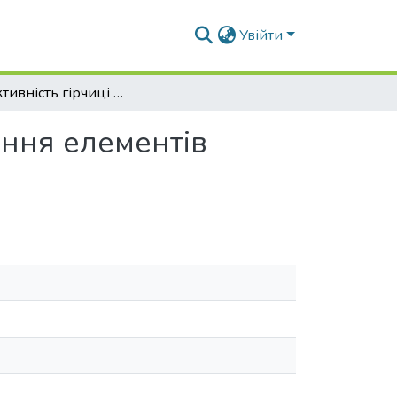
Увійти
Продуктивність гірчиці на насіння за використання елементів точного землеробства
ання елементів