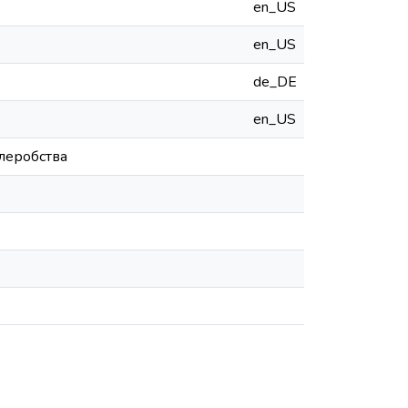
en_US
en_US
de_DE
en_US
млеробства