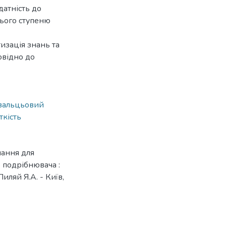
датність до
нього ступеню
изація знань та
овідно до
вальцьовий
ткість
нання для
 подрібнювача :
Пиляй Я.А. - Київ,