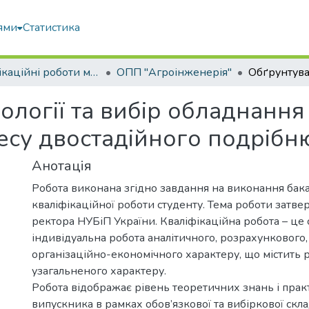
ями
Статистика
Кваліфікаційні роботи магістрів
ОПП "Агроінженерія"
ології та вибір обладнанн
су двостадійного подрібн
Анотація
Робота виконана згідно завдання на виконання бак
кваліфікаційної роботи студенту. Тема роботи затв
ректора НУБіП України. Кваліфікаційна робота – це 
індивідуальна робота аналітичного, розрахункового,
організаційно-економічного характеру, що містить 
узагальненого характеру.
Робота відображає рівень теоретичних знань і пра
випускника в рамках обов’язкової та вибіркової скл