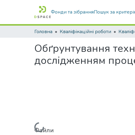
Фонди та зібрання
Пошук за критері
Головна
Кваліфікаційні роботи
Обґрунтування техн
дослідженням проце
Файли