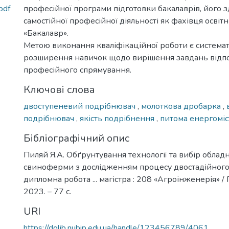
pdf
професійної програми підготовки бакалаврів, його з
самостійної професійної діяльності як фахівця освіт
«Бакалавр».
Метою виконання кваліфікаційної роботи є системат
розширення навичок щодо вирішення завдань відп
професійного спрямування.
Ключові слова
двоступеневий подрібнювач
,
молоткова дробарка
,
подрібнювач
,
якість подрібнення
,
питома енергоміс
Бібліографічний опис
Пиляй Я.А. Обґрунтування технології та вибір облад
свиноферми з дослідженням процесу двостадійного
дипломна робота ... магістра : 208 «Агроінженерія» / 
2023. – 77 с.
URI
https://dglib.nubip.edu.ua/handle/123456789/4061