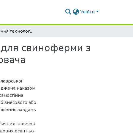
Увійти
Обґрунтування технології та вибір обладнання для свиноферми з дослідженням процесу двостадійного подрібнювача
я для свиноферми з
ювача
алаврської
ерджена наказом
самостійна
 бізнесового або
рішення завдань
ктичних навичок
адових освітньо-