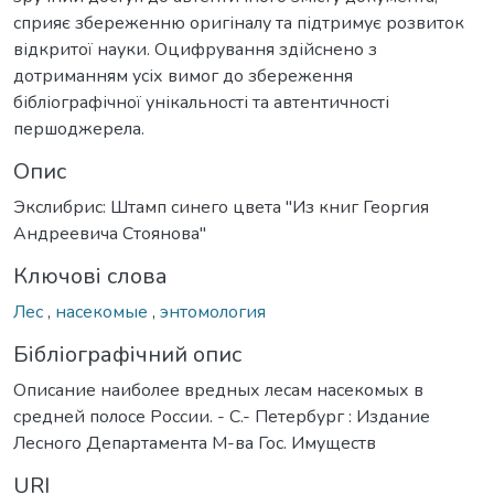
сприяє збереженню оригіналу та підтримує розвиток
відкритої науки. Оцифрування здійснено з
дотриманням усіх вимог до збереження
бібліографічної унікальності та автентичності
першоджерела.
Опис
Экслибрис: Штамп синего цвета "Из книг Георгия
Андреевича Стоянова"
Ключові слова
Лес
,
насекомые
,
энтомология
Бібліографічний опис
Описание наиболее вредных лесам насекомых в
средней полосе России. - С.- Петербург : Издание
Лесного Департамента М-ва Гос. Имуществ
URI