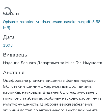
житься...
Файли
Opisanie_naibolee_vrednuh_lesam_nasekomuh.pdf
(3,58
MB)
Дата
1893
Видавець
Издание Лесного Департамента М-ва Гос. Имуществ
Анотація
Оцифроване рідкісне видання з фондів наукової
бібліотеки є цінним джерелом для дослідників,
істориків, науковців. Видання було надруковане у
минулому та зберігає особливу наукову, історичну та
культурну цінність. Цифрова версія забезпечує
зручний доступ до автентичного змісту документа,