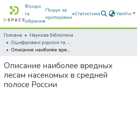
Фонди
Пошук за
та
Статистика
Увійти
критеріями
зібрання
Головна
Наукова бібліотека
Оцифровані рідкісні та цінні видання з фонду наукової бібліотеки
Описание наиболее вредных лесам насекомых в средней полосе России
Описание наиболее вредных
лесам насекомых в средней
полосе России