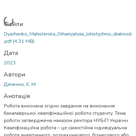
Вантажиться...
Файли
Dyachenko_Mahisterska_Orhanizatsiia_lohistychnoi_diialnosti
.pdf
(4,31 MB)
Дата
2023
Автори
Дяченко, Є. М.
Анотація
Робота виконана згідно завдання на виконання
бакалаврської кваліфікаційної роботи студенту. Тема
роботи затверджена наказом ректора НУБіП України.
Кваліфікаційна робота – це самостійна індивідуальна
робота аналітичного, розрахункового, бізнесового або