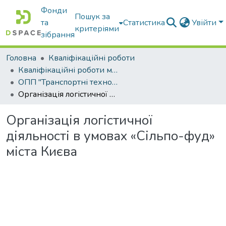
Фонди
Пошук за
та
Статистика
Увійти
критеріями
зібрання
Головна
Кваліфікаційні роботи
Кваліфікаційні роботи магістрів
ОПП "Транспортні технології на автомобільному транспорті"
Організація логістичної діяльності в умовах «Сільпо-фуд» міста Києва
Організація логістичної
діяльності в умовах «Сільпо-фуд»
міста Києва