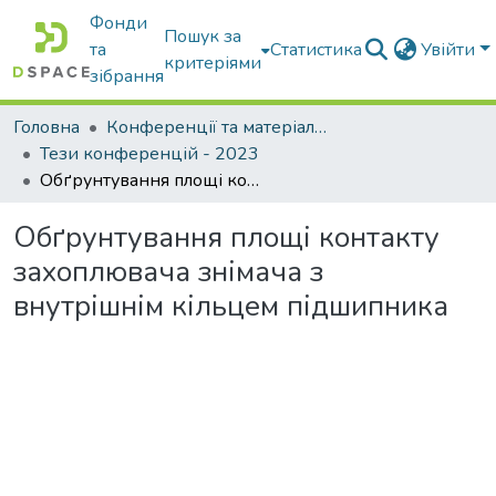
Фонди
Пошук за
та
Статистика
Увійти
критеріями
зібрання
Головна
Конференції та матеріали конференцій
Тези конференцій - 2023
Обґрунтування площі контакту захоплювача знімача з внутрішнім кільцем підшипника
Обґрунтування площі контакту
захоплювача знімача з
внутрішнім кільцем підшипника