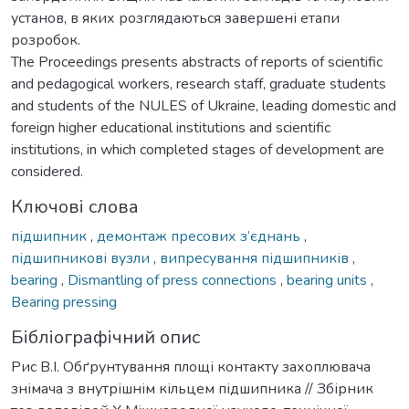
установ, в яких розглядаються завершені етапи
розробок.
The Proceedings presents abstracts of reports of scientific
and pedagogical workers, research staff, graduate students
and students of the NULES of Ukraine, leading domestic and
foreign higher educational institutions and scientific
institutions, in which completed stages of development are
considered.
Ключові слова
підшипник
,
демонтаж пресових з’єднань
,
підшипникові вузли
,
випресування підшипників
,
bearing
,
Dismantling of press connections
,
bearing units
,
Bearing pressing
Бібліографічний опис
Рис В.І. Обґрунтування площі контакту захоплювача
знімача з внутрішнім кільцем підшипника // Збірник