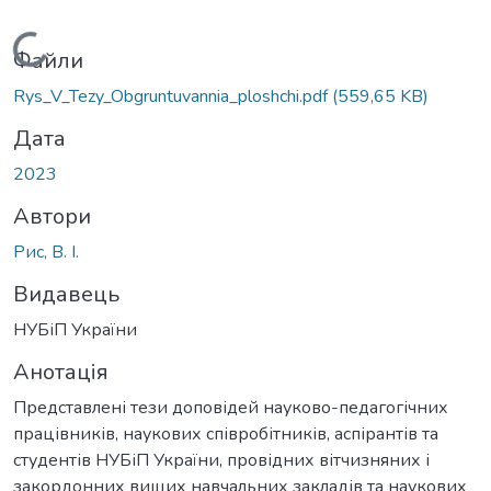
Вантажиться...
Файли
Rys_V_Tezy_Obgruntuvannia_ploshchi.pdf
(559,65 KB)
Дата
2023
Автори
Рис, В. І.
Видавець
НУБіП України
Анотація
Представлені тези доповідей науково-педагогічних
працівників, наукових співробітників, аспірантів та
студентів НУБіП України, провідних вітчизняних і
закордонних вищих навчальних закладів та наукових