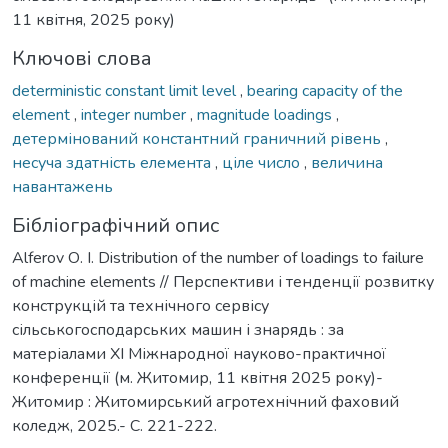
11 квітня, 2025 року)
Ключові слова
deterministic constant limit level
,
bearing capacity of the
element
,
integer number
,
magnitude loadings
,
детермінований константний граничний рівень
,
несуча здатність елемента
,
ціле число
,
величина
навантажень
Бібліографічний опис
Alferov О. I. Distribution of the number of loadings to failure
of machine elements // Перспективи і тенденції розвитку
конструкцій та технічного сервісу
сільськогосподарських машин і знарядь : за
матеріалами XI Міжнародної науково-практичної
конференції (м. Житомир, 11 квітня 2025 року)-
Житомир : Житомирський агротехнічний фаховий
коледж, 2025.- С. 221-222.