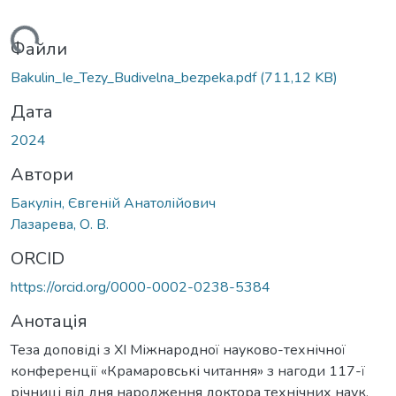
житься...
Файли
Bakulin_Ie_Tezy_Budivelna_bezpeka.pdf
(711,12 KB)
Дата
2024
Автори
Бакулін, Євгеній Анатолійович
Лазарева, О. В.
ORCID
https://orcid.org/0000-0002-0238-5384
Анотація
Теза доповіді з ХІ Міжнародної науково-технічної
конференції «Крамаровські читання» з нагоди 117-ї
річниці від дня народження доктора технічних наук,