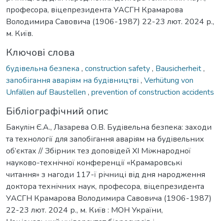
професора, віцепрезидента УАСГН Крамарова
Володимира Савовича (1906-1987) 22-23 лют. 2024 р.,
м. Київ.
Ключові слова
будівельна безпека
,
construction safety
,
Bausicherheit
,
запобігання аваріям на будівництві
,
Verhütung von
Unfällen auf Baustellen
,
prevention of construction accidents
Бібліографічний опис
Бакулін Є.А., Лазарева О.В. Будівельна безпека: заходи
та технології для запобігання аваріям на будівельних
об’єктах // Збірник тез доповідей ХI Міжнародної
науково-технічної конференції «Крамаровські
читання» з нагоди 117-ї річниці від дня народження
доктора технічних наук, професора, віцепрезидента
УАСГН Крамарова Володимира Савовича (1906-1987)
22-23 лют. 2024 р., м. Київ : МОН України,