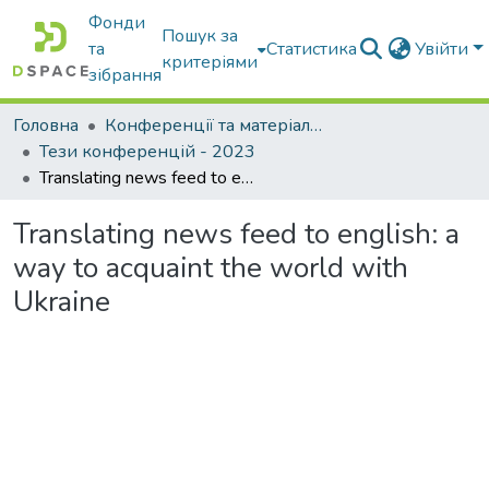
Фонди
Пошук за
та
Статистика
Увійти
критеріями
зібрання
Головна
Конференції та матеріали конференцій
Тези конференцій - 2023
Translating news feed to english: a way to acquaint the world with Ukraine
Translating news feed to english: a
way to acquaint the world with
Ukraine