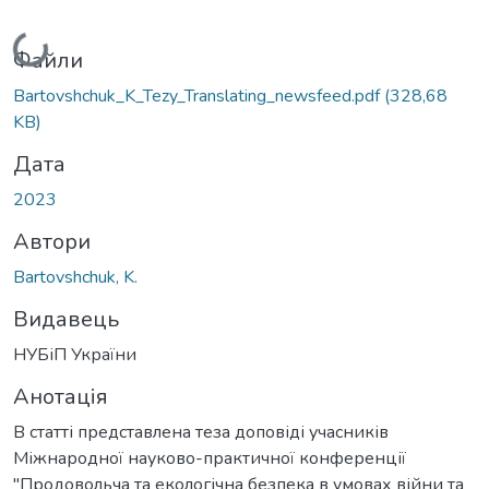
Вантажиться...
Файли
Bartovshchuk_K_Tezy_Translating_newsfeed.pdf
(328,68
KB)
Дата
2023
Автори
Bartovshchuk, K.
Видавець
НУБіП України
Анотація
В статті представлена теза доповіді учасників
Міжнародної науково-практичної конференції
"Продовольча та екологічна безпека в умовах війни та