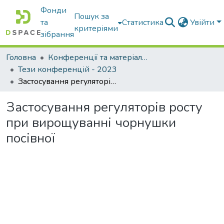
Фонди
Пошук за
та
Статистика
Увійти
критеріями
зібрання
Головна
Конференції та матеріали конференцій
Тези конференцій - 2023
Застосування регуляторів росту при вирощуванні чорнушки посівної
Застосування регуляторів росту
при вирощуванні чорнушки
посівної