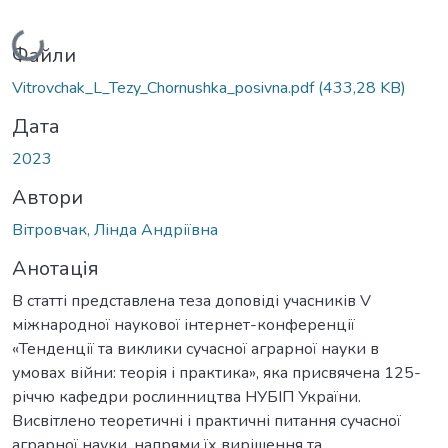
Вантажиться...
Файли
Vitrovchak_L_Tezy_Chornushka_posivna.pdf
(433,28 KB)
Дата
2023
Автори
Вітровчак, Лінда Андріївна
Анотація
В статті представлена теза доповіді учасників V
міжнародної наукової інтернет-конференції
«Тенденції та виклики сучасної аграрної науки в
умовах війни: теорія і практика», яка присвячена 125-
річчю кафедри рослинництва НУБІП України.
Висвітлено теоретичні і практичні питання сучасної
аграрної науки, напрями їх вирішення та