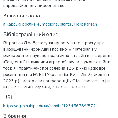
впровадження у виробництво.
Ключові слова
лікарські рослини
,
medicinal plants
,
Heilpflanzen
Бібліографічний опис
Вітровчак Л.А. Застосування регуляторів росту при
вирощуванні чорнушки посівної // Матеріали V
міжнародної науково-практичної онлайн конференції
«Тенденції та виклики аграрної науки в умовах війни:
теорія і практика» : присвячена 125-річчю кафедри
рослинництва НУБІП України (м. Київ, 25-27 жовтня
2023 р.) : матеріали конференції / С.М. Ніколаєнко [та
ін.]. - К. : НУБіП України, 2023. – С. 68 - 70
URI
https://dglib.nubip.edu.ua/handle/123456789/5721
Зібрання