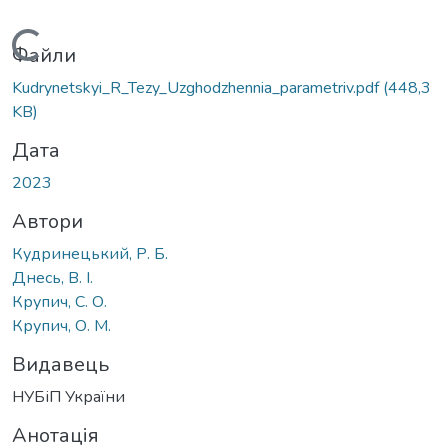
Вантажиться...
Файли
Kudrynetskyi_R_Tezy_Uzghodzhennia_parametriv.pdf
(448,3
KB)
Дата
2023
Автори
Кудринецький, Р. Б.
Днесь, В. І.
Крупич, С. О.
Крупич, О. М.
Видавець
НУБіП України
Анотація