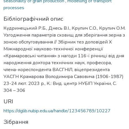
seasonality of grain production
,
modelling of transport
processes
Бібліографічний опис
Кудринецький Р.Б., Днесь В.І., Крупич С.О., Крупич О.М.
Узгодження параметрів сховищ для зберігання зерна з
зоною обслуговування // Збірник тез доповідей Х
Міжнародної науково-технічної конференції
«Крамаровські читання» з нагоди 116-ї річниці від дня
народження доктора технічних наук, професора,
члена-кореспондента ВАСГНІЛ, віцепрезидента
УАСГН Крамарова Володимира Савовича (1906-1987)
23-24 лют. 2023 р., К.: Вид. центр НУБІП України, С.
304 – 306
URI
https://dglib.nubip.edu.ua/handle/123456789/10227
Зібрання