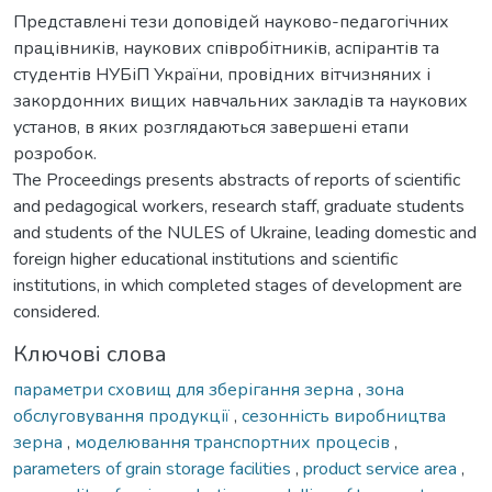
Представлені тези доповідей науково-педагогічних
працівників, наукових співробітників, аспірантів та
студентів НУБіП України, провідних вітчизняних і
закордонних вищих навчальних закладів та наукових
установ, в яких розглядаються завершені етапи
розробок.
The Proceedings presents abstracts of reports of scientific
and pedagogical workers, research staff, graduate students
and students of the NULES of Ukraine, leading domestic and
foreign higher educational institutions and scientific
institutions, in which completed stages of development are
considered.
Ключові слова
параметри сховищ для зберігання зерна
,
зона
обслуговування продукції
,
сезонність виробництва
зерна
,
моделювання транспортних процесів
,
parameters of grain storage facilities
,
product service area
,