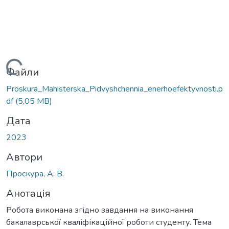
Вантажиться...
Файли
Proskura_Мahisterska_Pidvyshchennia_enerhoefektyvnosti.p
df
(5,05 MB)
Дата
2023
Автори
Проскура, А. В.
Анотація
Робота виконана згідно завдання на виконання
бакалаврської кваліфікаційної роботи студенту. Тема