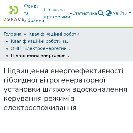
Фонди
Пошук за
та
Статистика
Увійти
критеріями
зібрання
Головна
Кваліфікаційні роботи
Кваліфікаційні роботи магістрів
ОНП "Електроенергетика, електротехніка та електромеханіка"
Підвищення енергоефективності гібридної вітрогенераторної установки шляхом вдосконалення керування режимів електроспоживання
Підвищення енергоефективності
гібридної вітрогенераторної
установки шляхом вдосконалення
керування режимів
електроспоживання