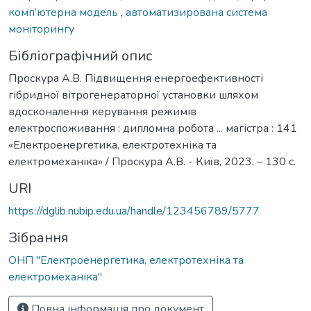
комп’ютерна модель
,
автоматизирована система
моніторингу
Бібліографічний опис
Проскура А.В. Підвищення енергоефективності
гібридної вітрогенераторної установки шляхом
вдосконалення керування режимів
електроспоживання : дипломна робота ... магістра : 141
«Електроенергетика, електротехніка та
електромеханіка» / Проскура А.В. - Київ, 2023. – 130 с.
URI
https://dglib.nubip.edu.ua/handle/123456789/5777
Зібрання
ОНП "Електроенергетика, електротехніка та
електромеханіка"
Повна інформація про документ