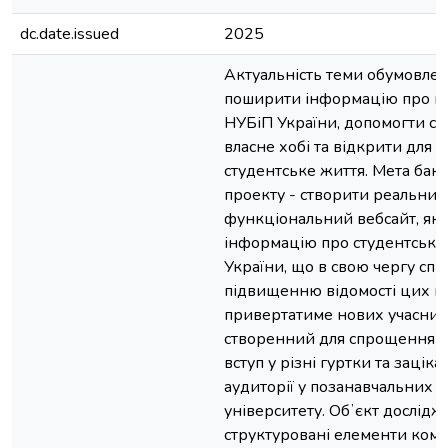
dc.date.issued
2025
Актуальність теми обумовле
поширити інформацію про гу
НУБіП України, допомогти ст
власне хобі та відкрити для 
студентське життя. Мета бак
проекту - створити реальний
функціональний вебсайт, яки
інформацію про студентські
України, що в свою чергу сп
підвищенню відомості цих гу
привертатиме нових учасникі
створенний для спрощення п
вступ у різні гуртки та заціка
аудиторії у позанавчальних 
університету. Обʼєкт дослідж
структуровані елементи кому