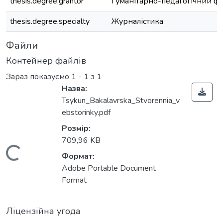
thesis.degree.grantor
Гуманітарно-педагогічний ф
thesis.degree.specialty
Журналістика
Файли
Контейнер файлів
Зараз показуємо
1 - 1 з 1
Назва:
Tsykun_Bakalavrska_Stvorennia_v
ebstorinky.pdf
Розмір:
709,96 KB
ажиться...
Формат:
Adobe Portable Document
Format
Ліцензійна угода