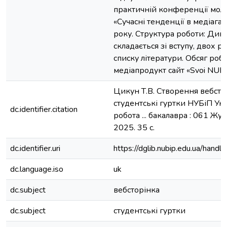
практичній конференції мол
«Сучасні тенденції в медіагал
року. Структура роботи: Ди
складається зі вступу, двох ро
списку літератури. Обсяг робо
медіапродукт сайт «Svoi NUBi
Цикун Т.В. Створення вебсто
студентські гуртки НУБіП Ук
dc.identifier.citation
робота ... бакалавра : 061 Жур
2025. 35 с.
dc.identifier.uri
https://dglib.nubip.edu.ua/ha
dc.language.iso
uk
dc.subject
вебсторінка
dc.subject
студентські гуртки