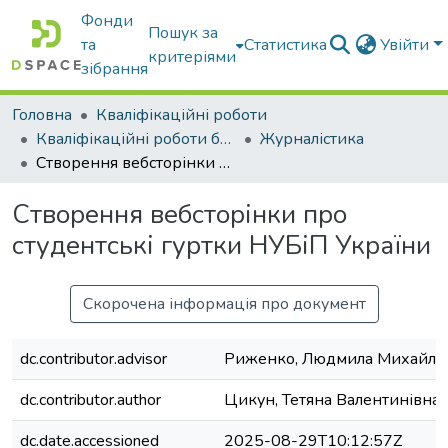
Фонди
Пошук за
та
Статистика
Увійти
критеріями
зібрання
Головна
Кваліфікаційні роботи
Кваліфікаційні роботи бакалаврів
Журналістика
Створення вебсторінки про студентські гуртки НУБіП України
Створення вебсторінки про
студентські гуртки НУБіП України
Скорочена інформація про документ
dc.contributor.advisor
Риженко, Людмила Михайлі
dc.contributor.author
Цикун, Тетяна Валентинівна
dc.date.accessioned
2025-08-29T10:12:57Z