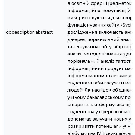
в освітній сфері. Предметом
інформаційно-комунікаційні т
використовуються для створ
функціонування сайту «Svoi 
dc.description.abstract
дослідження включають аналі
джерел, порівняльний аналіз
та тестування сайту, збір інф
аналіз, методи пізнання: деду
порівняльний аналіз та тесту
інформаційний продукт має 
інформативним та легким дл
студентами аби залучати макс
людей. Як наслідок об’єднанн
у цьому бакалаврському прое
створити платформу, яка від
студентства у сфері освіти і к
допомагає залучати нових уча
розкривати потенціали учнів.
відбулася на IV Всеукраїнськ