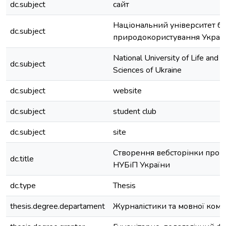
dc.subject
сайт
Національний університет біо
dc.subject
природокористування Украї
National University of Life and 
dc.subject
Sciences of Ukraine
dc.subject
website
dc.subject
student club
dc.subject
site
Створення вебсторінки про с
dc.title
НУБіП України
dc.type
Thesis
thesis.degree.departament
Журналістики та мовної комун