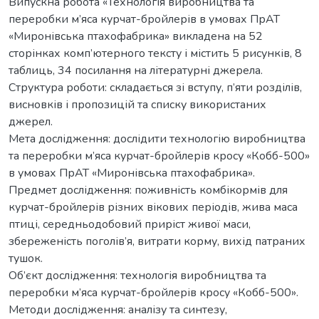
Випускна робота «Технологія виробництва та
переробки м’яса курчат-бройлерів в умовах ПрАТ
«Миронівська птахофабрика» викладена на 52
сторінках комп’ютерного тексту і містить 5 рисунків, 8
таблиць, 34 посилання на літературні джерела.
Структура роботи: складається зі вступу, п’яти розділів,
висновків і пропозицій та списку використаних
джерел.
Мета дослідження: дослідити технологію виробництва
та переробки м’яса курчат-бройлерів кросу «Кобб-500»
в умовах ПрАТ «Миронівська птахофабрика».
Предмет дослідження: поживність комбікормів для
курчат-бройлерів різних вікових періодів, жива маса
птиці, середньодобовий приріст живої маси,
збереженість поголів’я, витрати корму, вихід патраних
тушок.
Об’єкт дослідження: технологія виробництва та
переробки м’яса курчат-бройлерів кросу «Кобб-500».
Методи дослідження: аналізу та синтезу,