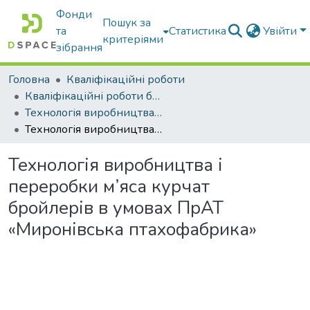
Фонди
Пошук за
та
Статистика
Увійти
критеріями
зібрання
Головна
Кваліфікаційні роботи
Кваліфікаційні роботи бакалаврів
Технологія виробництва і переробки продукції тваринництва
Технологія виробництва і переробки м’яса курчат бройлерів в умовах ПрАТ «Миронівська птахофабрика»
Технологія виробництва і
переробки м’яса курчат
бройлерів в умовах ПрАТ
«Миронівська птахофабрика»