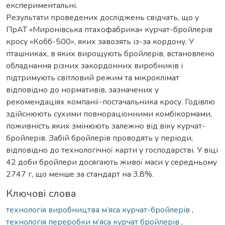
експериментальні.
Результати проведених досліджень свідчать, що у
ПрАТ «Миронівська птахофабрика» курчат-бройлерів
кросу «Кобб-500», яких завозять із-за кордону. У
пташниках, в яких вирощують бройлерів, встановлено
обладнання різних закордонних виробників і
підтримують світловий режим та мікроклімат
відповідно до нормативів, зазначених у
рекомендаціях компанії-постачальника кросу. Годівлю
здійснюють сухими повнораціонними комбікормами,
поживність яких змінюють залежно від віку курчат-
бройлерів. Забій бройлерів проводять у періоди,
відповідно до технологічної карти у господарстві. У віці
42 доби бройлери досягають живої маси у середньому
2747 г, що менше за стандарт на 3,8%.
Ключові слова
технологія виробництва м’яса курчат-бройлерів
,
технологія переробки м’яса курчат бройлерів
,