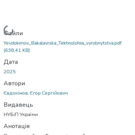
Вантажиться...
Файли
Yevdokimov_Bakalavrska_Tekhnolohiia_vyrobnytstva.pdf
(638,41 KB)
Дата
2025
Автори
Євдокімов, Єгор Сергійович
Видавець
НУБіП України
Анотація