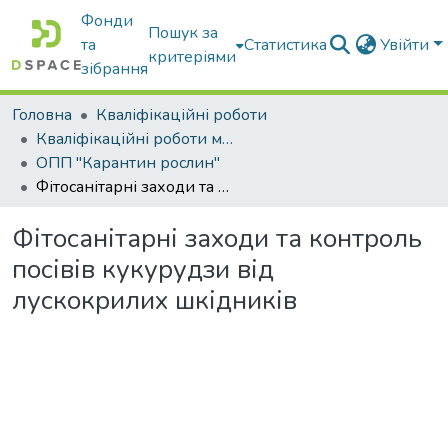
Фонди
Пошук за
та
Статистика
Увійти
критеріями
зібрання
Головна
Кваліфікаційні роботи
Кваліфікаційні роботи магістрів
ОПП "Карантин рослин"
Фітосанітарні заходи та контроль посівів кукурудзи від лускокрилих шкідників
Фітосанітарні заходи та контроль
посівів кукурудзи від
лускокрилих шкідників