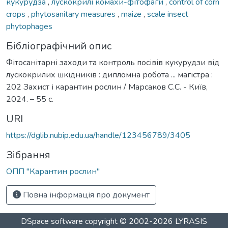
кукурудза
,
лускокрилі комахи-фітофаги
,
control of corn
crops
,
phytosanitary measures
,
maize
,
scale insect
phytophages
Бібліографічний опис
Фітосанітарні заходи та контроль посівів кукурудзи від
лускокрилих шкідників : дипломна робота ... магістра :
202 Захист і карантин рослин / Марсаков С.С. - Київ,
2024. – 55 с.
URI
https://dglib.nubip.edu.ua/handle/123456789/3405
Зібрання
ОПП "Карантин рослин"
Повна інформація про документ
DSpace software
copyright © 2002-2026
LYRASIS