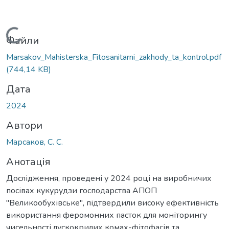
Вантажиться...
Файли
Marsakov_Mahisterska_Fitosanitarni_zakhody_ta_kontrol.pdf
(744,14 KB)
Дата
2024
Автори
Марсаков, С. С.
Анотація
Дослідження, проведені у 2024 році на виробничих
посівах кукурудзи господарства АПОП
"Великообухівське", підтвердили високу ефективність
використання феромонних пасток для моніторингу
чисельності лускокрилих комах-фітофагів та