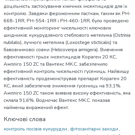
доцільність застосування хімічних інсектицидів для їх
контролю. Завдяки феромонним пасткам, таким як PH-
668-1RR, PH-554-1RR і PH-460-1RR, було проведено
ефективний моніторинг чисельності ключових
шкідників: кукурудзяного стеблового метелика (Ostrinia
nubilalis), лучного метелика (Loxostege sticticalis) та
бавовникової совки (Helicoverpa armigera). Вивчення
ефективності трьох інсектицидів Кораген 20 КС,
Ампліго 150 ZC та Вантекс МК.С. забезпечило
ефективний контроль чисельності гусениць. Найвищу
ефективність продемонстрував препарат Кораген 20
КС, який забезпечив зниження гусениць на 93,1%.
Ампліго 150 ZC також виявив високу ефективність, яка
склала 91,6%. Водночас Вантекс МК.С. показав
найменш виражений ефект.
Ключові слова
контроль посівів кукурудзи
,
фітосанітарні заходи
,