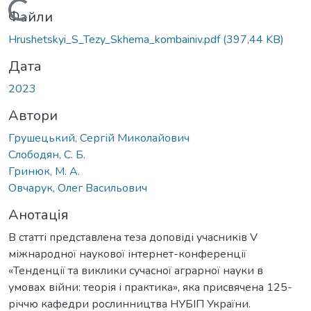
Вантажиться...
Файли
Hrushetskyi_S_Tezy_Skhema_kombainiv.pdf
(397,44 KB)
Дата
2023
Автори
Грушецький, Сергій Миколайович
Слободян, С. Б.
Гринюк, М. А.
Овчарук, Олег Васильович
Анотація
В статті представлена теза доповіді учасників V
міжнародної наукової інтернет-конференції
«Тенденції та виклики сучасної аграрної науки в
умовах війни: теорія і практика», яка присвячена 125-
річчю кафедри рослинництва НУБІП України.