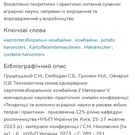
Висвітлено теоретичні і практичні питання сучасної
аграрної науки, напрями їх вирішення та
впровадження у виробництво.
Ключові слова
картоплезбиральні комбайни
,
комбайни
,
potato
harvesters
,
Kartoffelerntemaschinen
,
Mähdrescher
,
combine harvesters
Бібліографічний опис
Грушецький С.М., Слободян С.Б., Гринюк М.А., Овчарук
О.В. Технологічна схема однорядних
картоплезбиральних комбайнів // Матеріали V
міжнародної науково-практичної онлайн конференції
«Тенденції та виклики аграрної науки в умовах війни:
теорія і практика» : присвячена 125-річчю кафедри
рослинництва НУБІП України (м. Київ, 25-27 жовтня
2023 р.) : матеріали конференції / С.М. Ніколаєнко [та
ін.]. - К. : НУБіП України, 2023. – С. 289 - 291