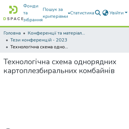
Фонди
Пошук за
та
Статистика
Увійти
критеріями
зібрання
Головна
Конференції та матеріали конференцій
Тези конференцій - 2023
Технологічна схема однорядних картоплезбиральних комбайнів
Технологічна схема однорядних
картоплезбиральних комбайнів