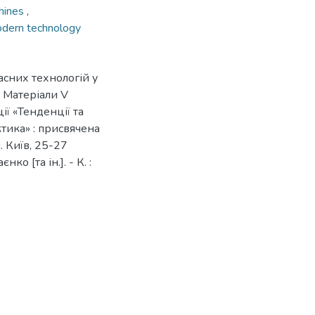
chines
,
dern technology
асних технологій у
/ Матеріали V
ї «Тенденції та
ктика» : присвячена
 Київ, 25-27
ко [та ін.]. - К. :