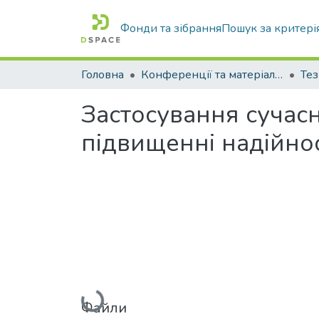
Фонди та зібрання
Пошук за критері
Головна
Конференції та матеріали конференцій
Тез
Застосування сучасн
підвищенні надійно
Вантажиться...
Файли