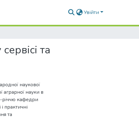
Увійти
сервісі та
народної наукової
ї аграрної науки в
25-річчю кафедри
 і практичні
ня та