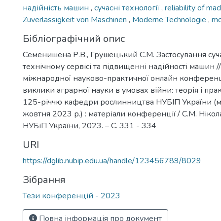
надійність машин
,
сучасні технології
,
reliability of ma
Zuverlässigkeit von Maschinen
,
Moderne Technologie
,
mo
Бібліографічний опис
Семенишена Р.В., Грушецький С.М. Застосування суч
технічному сервісі та підвищенні надійності машин /
міжнародної науково-практичної онлайн конференці
виклики аграрної науки в умовах війни: теорія і пра
125-річчю кафедри рослинництва НУБІП України (м.
жовтня 2023 р.) : матеріали конференції / С.М. Ніколаєн
НУБіП України, 2023. – С. 331 - 334
URI
https://dglib.nubip.edu.ua/handle/123456789/8029
Зібрання
Тези конференцій - 2023
Повна інформація про документ