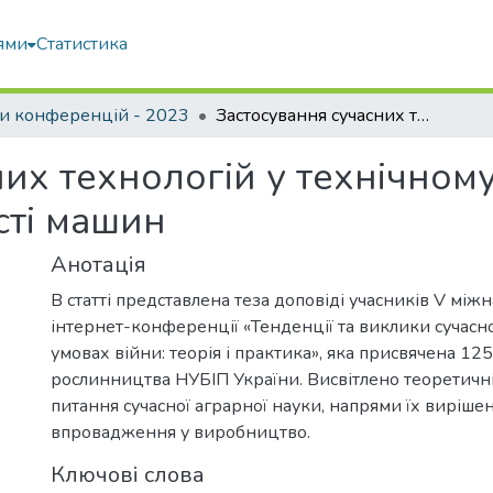
ями
Статистика
и конференцій - 2023
Застосування сучасних технологій у технічному сервісі та підвищенні надійності машин
их технологій у технічному 
сті машин
Анотація
В статті представлена теза доповіді учасників V між
інтернет-конференції «Тенденції та виклики сучасно
умовах війни: теорія і практика», яка присвячена 1
рослинництва НУБІП України. Висвітлено теоретичні
питання сучасної аграрної науки, напрями їх вирішен
впровадження у виробництво.
Ключові слова