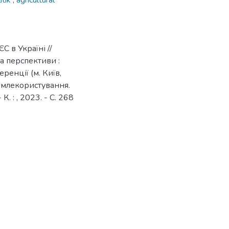
itik
,
agricultural
С в Україні //
а перспективи :
енції (м. Київ,
землекористування.
. : , 2023. - С. 268