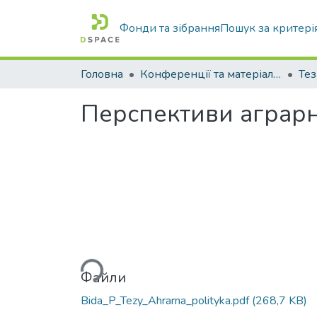
Фонди та зібрання
Пошук за критері
Головна
Конференції та матеріали конференцій
Тез
Перспективи аграрно
Вантажиться...
Файли
Bida_P_Tezy_Ahrarna_polityka.pdf
(268,7 KB)