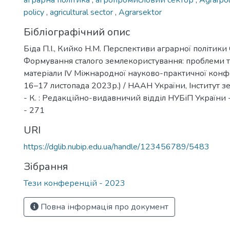
аграрна політика
,
агропромисловий сектор
,
Agrarpol
policy
,
agricultural sector
,
Agrarsektor
Бібліографічний опис
Біда П.І., Кийко Н.М. Перспективи аграрної політики Є
Формування сталого землекористування: проблеми т
матеріали ІV Міжнародної науково-практичної конфер
16–17 листопада 2023р.) / НААН України, Інститут 
- К. : Редакційно-видавничий відділ НУБіП України - К
- 271
URI
https://dglib.nubip.edu.ua/handle/123456789/5483
Зібрання
Тези конференцій - 2023
Повна інформація про документ