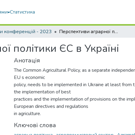
ями
Статистика
и конференцій - 2023
Перспективи аграрної політики ЄС в Україні
ї політики ЄС в Україні
Анотація
The Common Agricultural Policy, as a separate independe
EU s economic
policy, needs to be implemented in Ukraine at least from 
the implementation of best
practices and the implementation of provisions on the imp
European directives and regulations
in agriculture.
Ключові слова