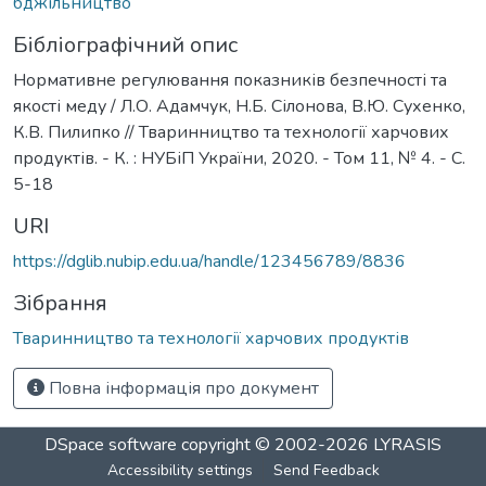
бджільництво
Бібліографічний опис
Нормативне регулювання показників безпечності та
якості меду / Л.О. Адамчук, Н.Б. Сілонова, В.Ю. Сухенко,
К.В. Пилипко // Тваринництво та технології харчових
продуктів. - К. : НУБіП України, 2020. - Том 11, № 4. - С.
5-18
URI
https://dglib.nubip.edu.ua/handle/123456789/8836
Зібрання
Тваринництво та технології харчових продуктів
Повна інформація про документ
DSpace software
copyright © 2002-2026
LYRASIS
Accessibility settings
Send Feedback