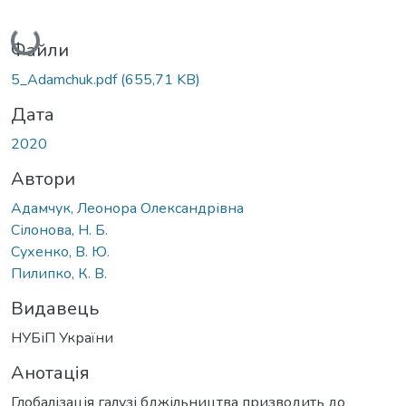
Вантажиться...
Файли
5_Adamchuk.pdf
(655,71 KB)
Дата
2020
Автори
Адамчук, Леонора Олександрівна
Сілонова, Н. Б.
Сухенко, В. Ю.
Пилипко, К. В.
Видавець
НУБіП України
Анотація
Глобалізація галузі бджільництва призводить до