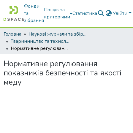
Фонди
Пошук за
та
Статистика
Увійти
критеріями
зібрання
Головна
Наукові журнали та збірники видань
Тваринництво та технології харчових продуктів
Нормативне регулювання показників безпечності та якості меду
Нормативне регулювання
показників безпечності та якості
меду