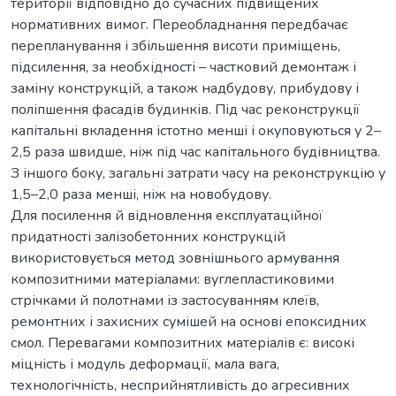
території відповідно до сучасних підвищених
нормативних вимог. Переобладнання передбачає
перепланування і збільшення висоти приміщень,
підсилення, за необхідності – частковий демонтаж і
заміну конструкцій, а також надбудову, прибудову і
поліпшення фасадів будинків. Під час реконструкції
капітальні вкладення істотно менші і окуповуються у 2–
2,5 раза швидше, ніж під час капітального будівництва.
З іншого боку, загальні затрати часу на реконструкцію у
1,5–2,0 раза менші, ніж на новобудову.
Для посилення й відновлення експлуатаційної
придатності залізобетонних конструкцій
використовується метод зовнішнього армування
композитними матеріалами: вуглепластиковими
стрічками й полотнами із застосуванням клеїв,
ремонтних і захисних сумішей на основі епоксидних
смол. Перевагами композитних матеріалів є: високі
міцність і модуль деформації, мала вага,
технологічність, несприйнятливість до агресивних