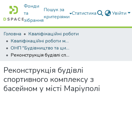
Фонди
Пошук за
та
Статистика
Увійти
критеріями
зібрання
Головна
Кваліфікаційні роботи
Кваліфікаційні роботи магістрів
ОНП "Будівництво та цивільна інженерія"
Реконструкція будівлі спортивного комплексу з басейном у місті Маріуполі
Реконструкція будівлі
спортивного комплексу з
басейном у місті Маріуполі