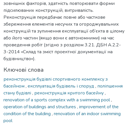
зовнішніх факторів, здатність повторювати форми
підсилюваних конструкцій, витривалість.
Реконструкція передбачає повне або часткове
збереження елементів несучих та огороджувальних
конструкцій та зупинення експлуатації об’єкта в цілому
або його частин (якщо вони є автономними) на час
проведення робіт (згідно з розділом 3.21. ДБН А.2.2-
3-2014 «Склад та зміст проектної документації на
будівництво»).
Ключові слова
реконструкція будівлі спортивного комплексу з
басейном
,
експлуатація будівель і споруд
,
поліпшення
стану будівлі
,
реконструкція критого басейну
,
renovation of a sports complex with a swimming pool
,
operation of buildings and structures
,
improvement of the
condition of the building
,
renovation of an indoor swimming
pool