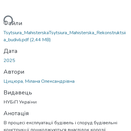
ься...
Файли
Tsytsiura_MahisterskaTsytsiura_Mahisterska_Rekonstruktsii
a_budivli.pdf
(2,44 MB)
Дата
2025
Автори
Цицюра, Мілана Олександрівна
Видавець
НУБіП України
Анотація
В процесі експлуатації будівель і споруд будівельні
конструкції пошкоджуються внаслідок корозії