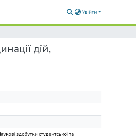
Увійти
нації дій,
Наукові здобутки студентської та