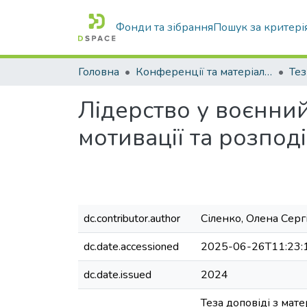
Фонди та зібрання
Пошук за критері
Головна
Конференції та матеріали конференцій
Тез
Лідерство у воєнний
мотивації та розпод
dc.contributor.author
Сіленко, Олена Серг
dc.date.accessioned
2025-06-26T11:23:
dc.date.issued
2024
Теза доповіді з мат