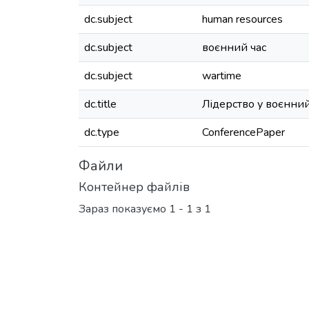
dc.subject
human resources
dc.subject
воєнний час
dc.subject
wartime
dc.title
Лідерство у воєнний 
dc.type
ConferencePaper
Файли
Контейнер файлів
Зараз показуємо
1 - 1 з 1