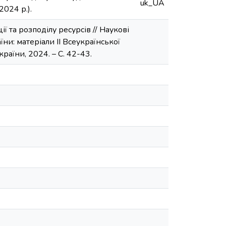
uk_UA
2024 р.).
ї та розподілу ресурсів // Наукові
їни: матеріали ІІ Всеукраїнської
раїни, 2024. – С. 42-43.