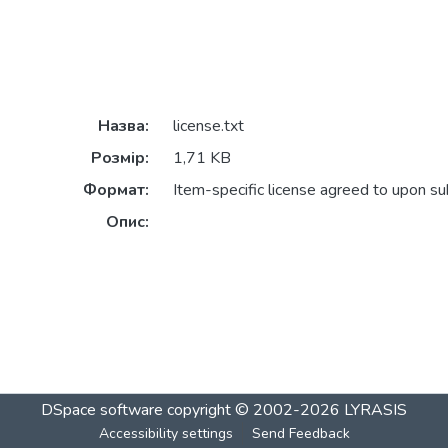
Назва:
license.txt
Розмір:
1,71 KB
Формат:
Item-specific license agreed to upon s
Опис:
DSpace software
copyright © 2002-2026
LYRASIS
Accessibility settings
Send Feedback