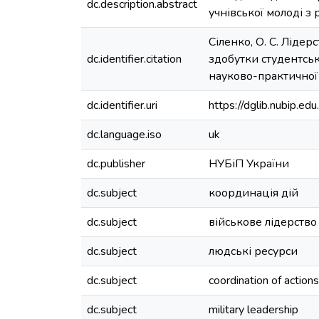
dc.description.abstract
учнівської молоді з 
Сіленко, О. С. Лідер
dc.identifier.citation
здобутки студентсько
науково-практичної к
dc.identifier.uri
https://dglib.nubip.
dc.language.iso
uk
dc.publisher
НУБіП України
dc.subject
координація дій
dc.subject
військове лідерство
dc.subject
людські ресурси
dc.subject
coordination of actions
dc.subject
military leadership