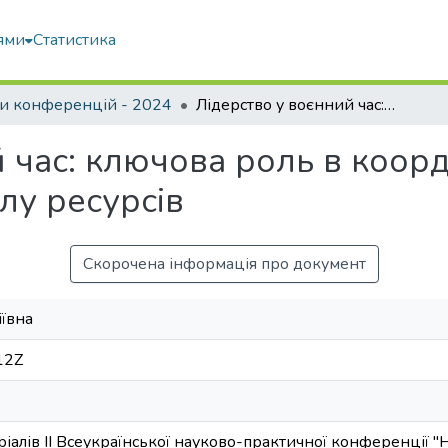
ями
Статистика
и конференцій - 2024
Лідерство у воєнний час: ключова роль в координації дій, мотивації та розподілу ресурсів
 час: ключова роль в коорди
ілу ресурсів
Скорочена інформація про документ
іївна
12Z
еріалів ІІ Всеукраїнської науково-практичної конференції "