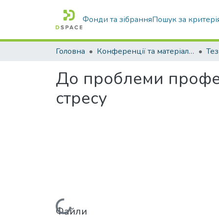
Фонди та зібрання
Пошук за критері
Головна
Конференції та матеріали конференцій
Тез
До проблеми профес
стресу
Файли