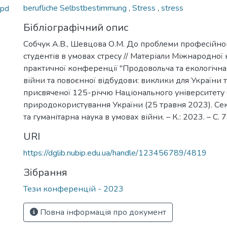
berufliche Selbstbestimmung
,
Stress
,
stress
.pd
Бібліографічний опис
Собчук А.В., Шевцова О.М. До проблеми професійн
студентів в умовах стресу // Матеріали Міжнародної
практичної конференції "Продовольча та екологічна
війни та повоєнної відбудови: виклики для України та
присвяченої 125-річчю Національного університету б
природокористування України (25 травня 2023). Секц
та гуманітарна наука в умовах війни. – К.: 2023. – С. 
URI
https://dglib.nubip.edu.ua/handle/123456789/4819
Зібрання
Тези конференцій - 2023
Повна інформація про документ