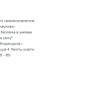
ого самовизначення
 науково-
 безпека в умовах
 світу"
іоресурсів і
ія 4. Якість освіти
79 - 80