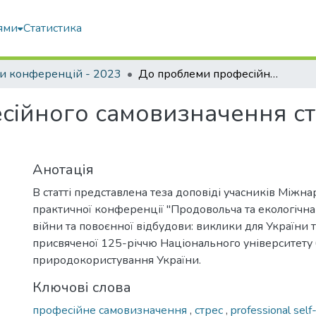
ями
Статистика
и конференцій - 2023
До проблеми професійного самовизначення студентів в умовах стресу
ійного самовизначення ст
Анотація
В статті представлена теза доповіді учасників Міжн
практичної конференції "Продовольча та екологічна
війни та повоєнної відбудови: виклики для України та
присвяченої 125-річчю Національного університету б
природокористування України.
Ключові слова
професійне самовизначення
,
стрес
,
professional sel