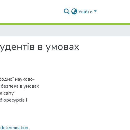
Увійти
удентів в умовах
ародної науково-
 безпека в умовах
 світу"
іоресурсів і
f-determination
,