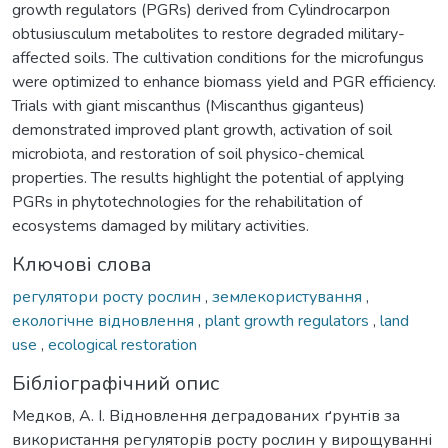
growth regulators (PGRs) derived from Cylindrocarpon
obtusiusculum metabolites to restore degraded military-
affected soils. The cultivation conditions for the microfungus
were optimized to enhance biomass yield and PGR efficiency.
Trials with giant miscanthus (Miscanthus giganteus)
demonstrated improved plant growth, activation of soil
microbiota, and restoration of soil physico-chemical
properties. The results highlight the potential of applying
PGRs in phytotechnologies for the rehabilitation of
ecosystems damaged by military activities.
Ключові слова
регулятори росту рослин
,
землекористування
,
екологічне відновлення
,
plant growth regulators
,
land
use
,
ecological restoration
Бібліографічний опис
Медков, А. І. Відновлення деградованих ґрунтів за
використання регуляторів росту рослин у вирощуванні