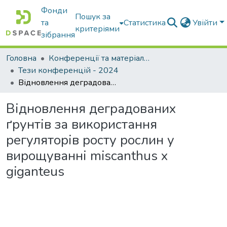
Фонди
Пошук за
та
Статистика
Увійти
критеріями
зібрання
Головна
Конференції та матеріали конференцій
Тези конференцій - 2024
Відновлення деградованих ґрунтів за використання регуляторів росту рослин у вирощуванні miscanthus х giganteus
Відновлення деградованих
ґрунтів за використання
регуляторів росту рослин у
вирощуванні miscanthus х
giganteus