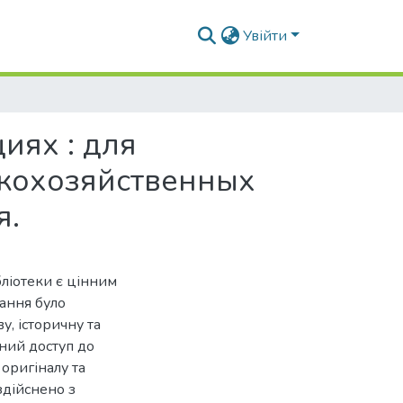
Увійти
иях : для
скохозяйственных
я.
ліотеки є цінним
дання було
у, історичну та
чний доступ до
оригіналу та
здійснено з