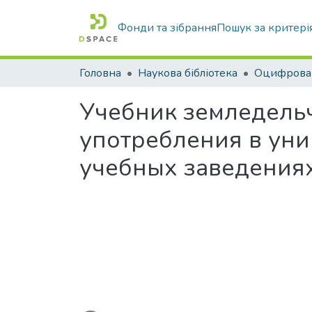
Фонди та зібрання
Пошук за критері
Головна
Наукова бібліотека
Учебник земледельч
употребления в уни
учебных заведениях