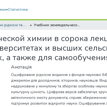
ями
Статистика
Оцифровані рідкісні та цінні видання з фонду наукової бібліотеки
Учебник земледельческой химии в сорока лекциях : для употребления в университетах и высших сельскохозяйственных учебных заведениях, а также для самообучения.
еской химии в сорока лекц
верситетах и высших сель
, а также для самообучени
Анотація
Оцифроване рідкісне видання з фондів наукової біб
джерелом для дослідників, істориків, науковців. Ви
надруковане у минулому та зберігає особливу науков
культурну цінність. Цифрова версія забезпечує зру
автентичного змісту документа, сприяє збереженню 
підтримує розвиток відкритої науки. Оцифрування 