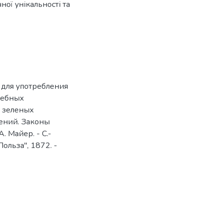
ої унікальності та
 для употребления
чебных
е зеленых
тений. Законы
. Майер. - С.-
ольза", 1872. -