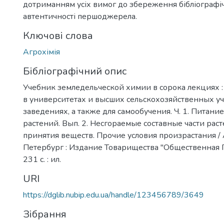
дотриманням усіх вимог до збереження бібліографічн
автентичності першоджерела.
Ключові слова
Агрохімія
Бібліографічний опис
Учебник земледельческой химии в сорока лекциях :
в университетах и высших сельскохозяйственных у
заведениях, а также для самообучения. Ч. 1. Питани
растений. Вып. 2. Несгораемые составные части рас
принятия веществ. Прочие условия произрастания / А
Петербург : Издание Товарищества "Общественная П
231 с. : ил.
URI
https://dglib.nubip.edu.ua/handle/123456789/3649
Зібрання