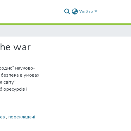
Увійти
the war
ародної науково-
 безпека в умовах
 світу"
іоресурсів і
ges
,
перекладачі