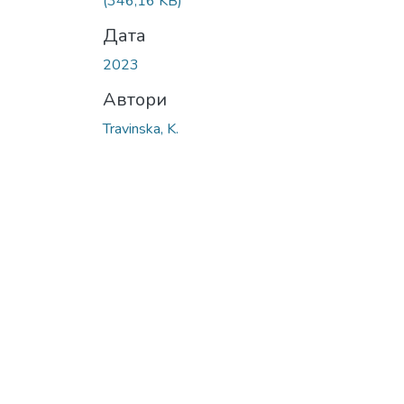
(346,16 KB)
Дата
2023
Автори
Travinska, K.