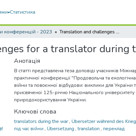
ями
Статистика
и конференцій - 2023
Translation and challenges for a translator during the war
enges for a translator during 
Анотація
В статті представлена теза доповіді учасників Міжн
практичної конференції "Продовольча та екологічна
війни та повоєнної відбудови: виклики для України та
присвяченої 125-річчю Національного університету б
природокористування України.
Ключові слова
translators during the war
,
Übersetzer während des Krie
під час війни
,
Übersetzung
,
translation
,
переклад
df