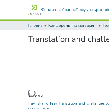
Фонди та зібрання
Пошук за критері
Головна
Конференції та матеріали конференцій
Тез
Translation and chall
Вантажиться...
Файли
Travinska_K_Tezy_Translation_and_challenges.p