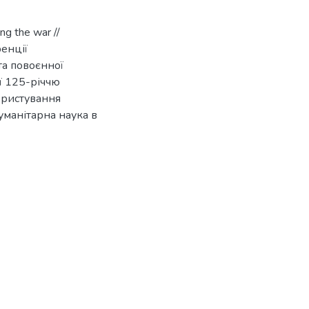
ing the war //
енції
та повоєнної
ої 125-річчю
ористування
гуманітарна наука в