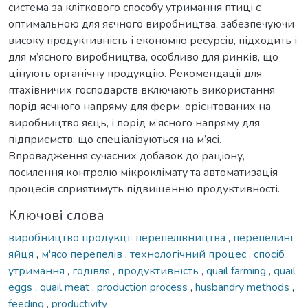
система за кліткового способу утримання птиці є
оптимальною для яєчного виробництва, забезпечуючи
високу продуктивність і економію ресурсів, підходить і
для м’ясного виробництва, особливо для ринків, що
цінують органічну продукцію. Рекомендації для
птахівничих господарств включають використання
порід яєчного напряму для ферм, орієнтованих на
виробництво яєць, і порід м’ясного напряму для
підприємств, що спеціалізуються на м’ясі.
Впровадження сучасних добавок до раціону,
посилення контролю мікроклімату та автоматизація
процесів сприятимуть підвищенню продуктивності.
Ключові слова
виробництво продукції перепелівництва
,
перепелині
яйця
,
м'ясо перепелів
,
технологічний процес
,
спосіб
утримання
,
годівля
,
продуктивність
,
quail farming
,
quail
eggs
,
quail meat
,
production process
,
husbandry methods
,
feeding
,
productivity