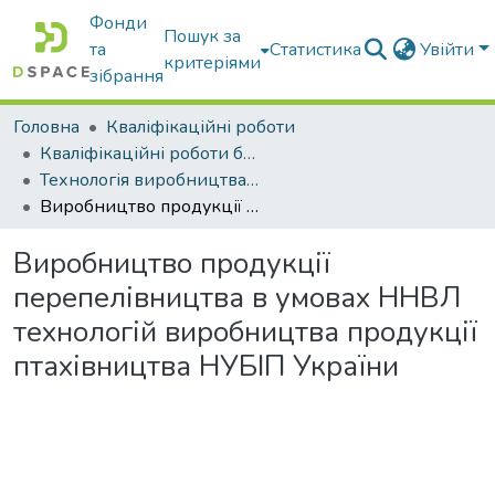
Фонди
Пошук за
та
Статистика
Увійти
критеріями
зібрання
Головна
Кваліфікаційні роботи
Кваліфікаційні роботи бакалаврів
Технологія виробництва і переробки продукції тваринництва
Виробництво продукції перепелівництва в умовах ННВЛ технологій виробництва продукції птахівництва НУБІП України
Виробництво продукції
перепелівництва в умовах ННВЛ
технологій виробництва продукції
птахівництва НУБІП України