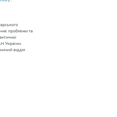
entory
,
дарського
ння: проблеми та
актичної
АН України,
вничий відділ