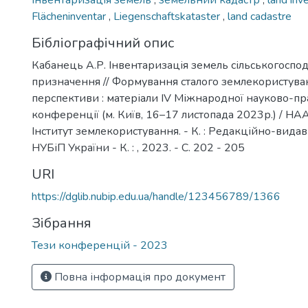
інвентаризація земель
,
земельний кадастр
,
land inv
Flächeninventar
,
Liegenschaftskataster
,
land cadastre
Бібліографічний опис
Кабанець А.Р. Інвентаризація земель сільськогоспо
призначення // Формування сталого землекористува
перспективи : матеріали ІV Міжнародної науково-пр
конференції (м. Київ, 16–17 листопада 2023р.) / НА
Інститут землекористування. - К. : Редакційно-вида
НУБіП України - К. : , 2023. - С. 202 - 205
URI
https://dglib.nubip.edu.ua/handle/123456789/1366
Зібрання
Тези конференцій - 2023
Повна інформація про документ