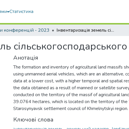
ями
Статистика
и конференцій - 2023
Інвентаризація земель сільськогосподарського призначення
ель сільськогосподарськог
Анотація
The formation and inventory of agricultural land massifs sh
using unmanned aerial vehicles, which are an alternative, c
data at a lower cost, with a higher temporal and spatial r
the data obtained as a result of manned or satellite surv
conducted on the territory of the massif of agricultural land
39.0764 hectares, which is located on the territory of the 
Starosynyavsk settlement council of Khmelnytskyi region.
Ключові слова