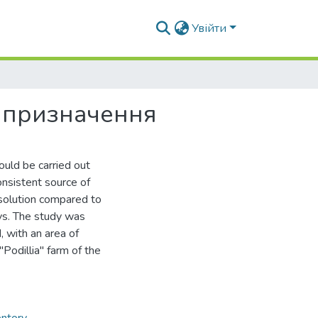
Увійти
о призначення
ould be carried out
onsistent source of
esolution compared to
eys. The study was
, with an area of
"Podillia" farm of the