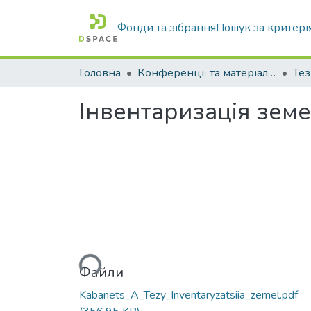
Фонди та зібрання
Пошук за критері
Головна
Конференції та матеріали конференцій
Тез
Інвентаризація зем
Вантажиться...
Файли
Kabanets_A_Tezy_Inventaryzatsiia_zemel.pdf