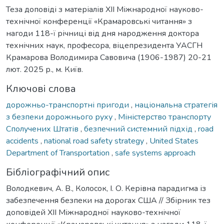
Теза доповіді з матеріалів ХІІ Міжнародної науково-
технічної конференції «Крамаровські читання» з
нагоди 118-ї річниці від дня народження доктора
технічних наук, професора, віцепрезидента УАСГН
Крамарова Володимира Савовича (1906-1987) 20-21
лют. 2025 р., м. Київ.
Ключові слова
дорожньо-транспортні пригоди
,
національна стратегія
з безпеки дорожнього руху
,
Міністерство транспорту
Сполучених Штатів
,
безпечний системний підхід
,
road
accidents
,
national road safety strategy
,
United States
Department of Transportation
,
safe systems approach
Бібліографічний опис
Володкевич, А. В., Колосок, І. О. Керівна парадигма із
забезпечення безпеки на дорогах США // Збірник тез
доповідей ХІІ Міжнародної науково-технічної