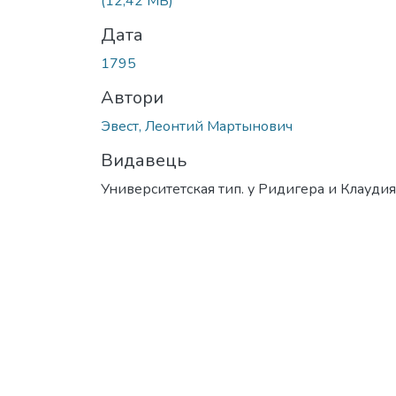
(12,42 MB)
Дата
1795
Автори
Эвест, Леонтий Мартынович
Видавець
Университетская тип. у Ридигера и Клаудия