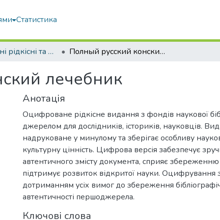
ями
Статистика
Оцифровані рідкісні та цінні видання з фонду наукової бібліотеки
Полный русский конский лечебник
нский лечебник
Анотація
Оцифроване рідкісне видання з фондів наукової біб
джерелом для дослідників, істориків, науковців. Ви
надруковане у минулому та зберігає особливу науков
культурну цінність. Цифрова версія забезпечує зру
автентичного змісту документа, сприяє збереженню 
підтримує розвиток відкритої науки. Оцифрування 
дотриманням усіх вимог до збереження бібліографічн
автентичності першоджерела.
Ключові слова