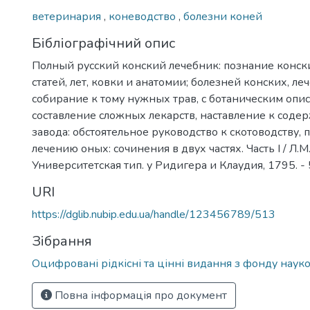
ветеринария
,
коневодство
,
болезни коней
Бібліографічний опис
Полный русский конский лечебник: познание конск
статей, лет, ковки и анатомии; болезней конских, ле
собирание к тому нужных трав, с ботаническим опи
составление сложных лекарств, наставление к соде
завода: обстоятельное руководство к скотоводству,
лечению оных: сочинения в двух частях. Часть І / Л.М. 
Университетская тип. у Ридигера и Клаудия, 1795. - 
URI
https://dglib.nubip.edu.ua/handle/123456789/513
Зібрання
Оцифровані рідкісні та цінні видання з фонду науко
Повна інформація про документ