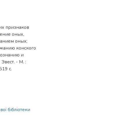
их признаков
чение оных,
санием оных;
ржанию конского
 познанию и
Эвест. - М. :
519 с.
вої бібліотеки