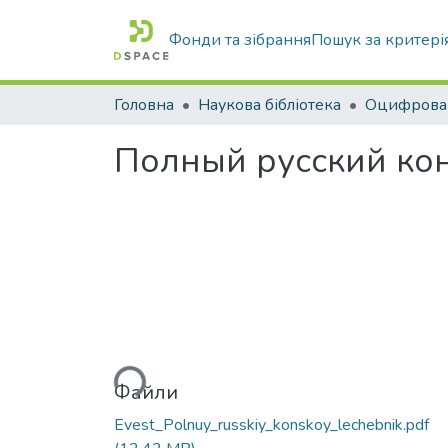
Фонди та зібрання
Пошук за критері
Головна
Наукова бібліотека
Полный русский ко
Вантажиться...
Файли
Evest_Polnuy_russkiy_konskoy_lechebnik.pdf