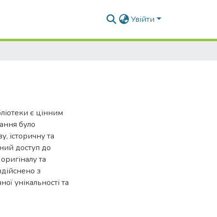
Увійти
ліотеки є цінним
дання було
у, історичну та
чний доступ до
оригіналу та
здійснено з
ої унікальності та