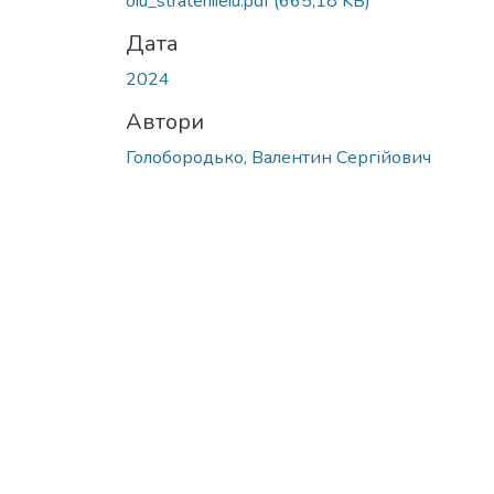
oiu_stratehiieiu.pdf
(665,18 KB)
Дата
2024
Автори
Голобородько, Валентин Сергійович