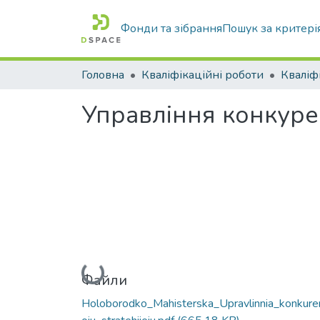
Фонди та зібрання
Пошук за критері
Головна
Кваліфікаційні роботи
Управління конкуре
Вантажиться...
Файли
Holoborodko_Mahisterska_Upravlinnia_konkure