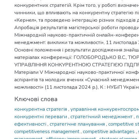
конкурентних стратегій. Крім того, у роботі визначе
чинники, що впливають на конкурентну стратегію п
«Кернел», та проведено інтеграцію різних підходів 
Апробація результатів магістерської роботи проводи
Міжнародній науково-практичній онлайн-конференц
менеджмент: виклики та можливості», 11 листопада 
Основні положення і результати дослідження знайш
матеріалах конференції: ГОЛОБОРОДЬКО В.С., ТЮР
УПРАВЛІННЯ КОНКУРЕНТНОЮ СТРАТЕГІЄЮ ПІДП
Матеріали V Міжнародної науково-практичної конфе
аспірантів та молодих вчених «Сучасний менеджмент
можливості» (11 листопада 2024 р.), К : НУБіП Україн
Ключові слова
конкурентна стратегія
,
управління конкурентоспро
конкурентні переваги
,
стратегічний менеджмент
,
п
ефективності
,
стратегічне планування
,
competitive s
competitiveness management
,
competitive advantages
,