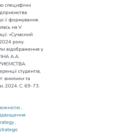
но специфічні
ідприємства
до її формування.
лась на V
ії: «Сучасний
2024 року.
ли відображення у
ІНА А.А.
РИЄМСТВА.
ренції студентів,
: виклики та
и, 2024. С. 69-73.
можністю
,
ідвищення
trategy
,
strategic