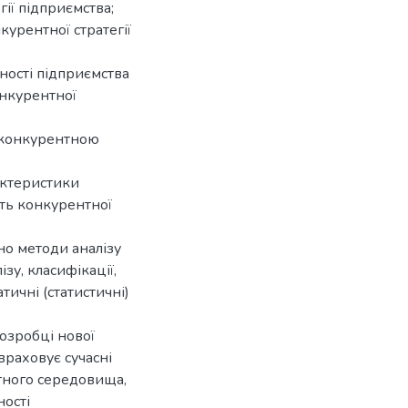
ії підприємства;
урентної стратегії
ості підприємства
нкурентної
я конкурентною
актеристики
сть конкурентної
но методи аналізу
зу, класифікації,
тичні (статистичні)
озробці нової
враховує сучасні
нтного середовища,
ності