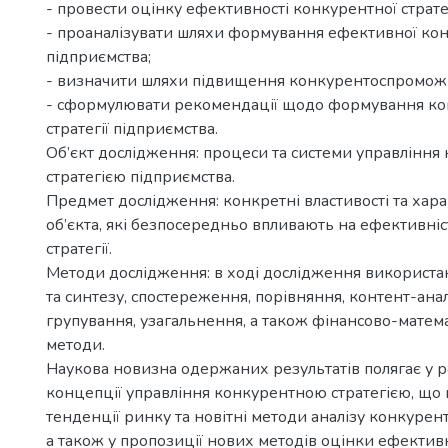
- провести оцінку ефективності конкурентної стратег
- проаналізувати шляхи формування ефективної конк
підприємства;
- визначити шляхи підвищення конкурентоспроможн
- сформулювати рекомендації щодо формування ко
стратегії підприємства.
Об’єкт дослідження: процеси та системи управлінн
стратегією підприємства.
Предмет дослідження: конкретні властивості та хар
об’єкта, які безпосередньо впливають на ефективні
стратегії.
Методи дослідження: в ході дослідження використа
та синтезу, спостереження, порівняння, контент-аналі
групування, узагальнення, а також фінансово-матема
методи.
Наукова новизна одержаних результатів полягає у р
концепції управління конкурентною стратегією, що 
тенденції ринку та новітні методи аналізу конкуре
а також у пропозиції нових методів оцінки ефектив