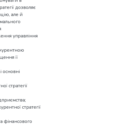
онувати в
атегії дозволяє
цію, але й
имального
я
ження управління
нкурентною
щення її
і основні
ої стратегії
ідприємства;
урентної стратегії
та фінансового