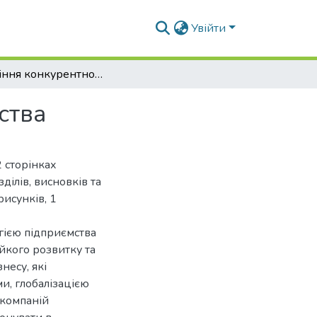
Увійти
Управління конкурентною стратегією підприємства
ства
 сторінках
ділів, висновків та
рисунків, 1
гією підприємства
йкого розвитку та
несу, які
и, глобалізацією
 компаній