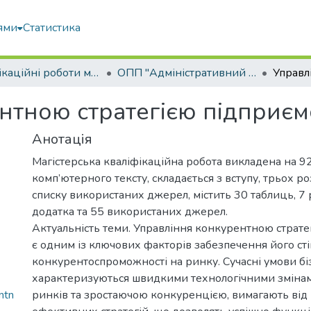
ями
Статистика
Кваліфікаційні роботи магістрів
ОПП "Адміністративний менеджмент"
нтною стратегією підприєм
Анотація
Магістерська кваліфікаційна робота викладена на 92
комп’ютерного тексту, складається з вступу, трьох роз
списку використаних джерел, містить 30 таблиць, 7 
додатка та 55 використаних джерел.
Актуальність теми. Управління конкурентною страте
є одним із ключових факторів забезпечення його сті
конкурентоспроможності на ринку. Сучасні умови біз
характеризуються швидкими технологічними змінам
ntn
ринків та зростаючою конкуренцією, вимагають від