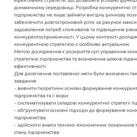
ефективних стратегій, що дозволять успішно функці
динамічному середовищі. Розробка конкурентної стр
підприємству не лише зайняти вигідну ринкову пози
забезпечити довгостроковий успіх за рахунок макс
задоволення потреб споживачів та підвищення рівн
конкурентоспроможності. У цьому контексті дослід
конкурентною стратегією є особливо актуальним.
Метою дослідження є розкриття суті управління ко
стратегією підприємства та визначення шляхів підви
ефективності.
Для досягнення поставленої мети були визначені так
завдання:
- вивчити теоретичні основи формування конкурентн
підприємства та її види;
- систематизувати складові конкурентної стратегії п
- обґрунтувати основні підходи до формування конк
підприємства;
- здійснити аналіз техніко-економічних показників 
стану підприємства;