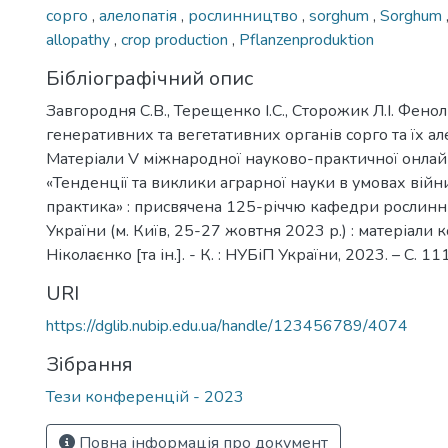
сорго
,
алелопатія
,
рослинництво
,
sorghum
,
Sorghum
allopathy
,
crop production
,
Pflanzenproduktion
Бібліографічний опис
Завгородня С.В., Терещенко І.С., Сторожик Л.І. Фенол
генеративних та вегетативних органів сорго та їх але
Матеріали V міжнародної науково-практичної онла
«Тенденції та виклики аграрної науки в умовах війни:
практика» : присвячена 125-річчю кафедри рослин
України (м. Київ, 25-27 жовтня 2023 р.) : матеріали 
Ніколаєнко [та ін.]. - К. : НУБіП України, 2023. – С. 11
URI
https://dglib.nubip.edu.ua/handle/123456789/4074
Зібрання
Тези конференцій - 2023
Повна інформація про документ