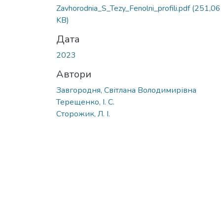
Zavhorodnia_S_Tezy_Fenolni_profili.pdf
(251,06
KB)
Дата
2023
Автори
Завгородня, Світлана Володимирівна
Терещенко, І. С.
Сторожик, Л. І.