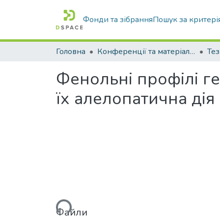
Фонди та зібрання
Пошук за критері
Головна
Конференції та матеріали конференцій
Тез
Фенольні профілі ге
їх алелопатична дія
Вантажиться...
Файли