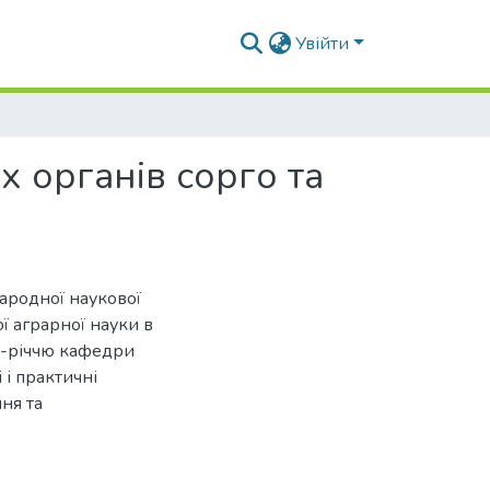
Увійти
х органів сорго та
народної наукової
ї аграрної науки в
25-річчю кафедри
 і практичні
ня та