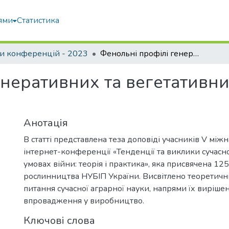
ями
Статистика
и конференцій - 2023
Фенольні профілі генеративних та вегетативних органів сорго та їх алелопатична дія
неративних та вегетативни
Анотація
В статті представлена теза доповіді учасників V між
інтернет-конференції «Тенденції та виклики сучасно
умовах війни: теорія і практика», яка присвячена 1
рослинництва НУБІП України. Висвітлено теоретичні
питання сучасної аграрної науки, напрями їх вирішен
впровадження у виробництво.
Ключові слова