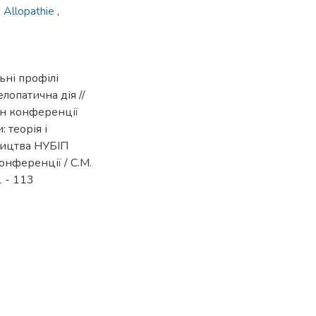
,
Allopathie
,
ьні профілі
лопатична дія //
йн конференції
 теорія і
ництва НУБІП
конференції / С.М.
1 - 113